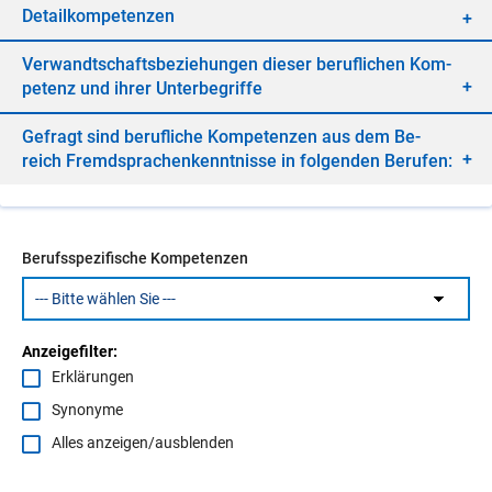
De­tail­kom­pe­ten­zen
Ver­wandt­schafts­be­zie­hun­gen die­ser be­ruf­li­chen Kom­
pe­tenz und ih­rer Un­ter­be­grif­fe
Ge­fragt sind be­ruf­li­che Kom­pe­ten­zen aus dem Be­
reich Fremd­spra­chen­kennt­nis­se in fol­gen­den Be­ru­fen:
Berufsspezifische Kompetenzen
Anzeigefilter:
Erklärungen
Synonyme
Alles anzeigen/ausblenden