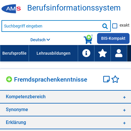
Be­rufs­in­for­ma­ti­ons­sys­tem
Suche
exakt
nach
Suche
Beruf,
Lehrausbildung,
starten
0
Kompetenz
BIS-Kompakt
Deutsch
usw.
Fremd­spra­chen­kennt­nis­se
Kom­pe­tenz­be­reich
Syn­ony­me
Er­klä­rung