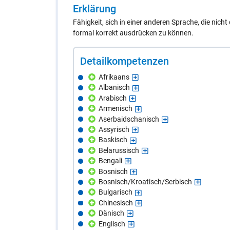
Er­klä­rung
Fähigkeit, sich in einer anderen Sprache, die nich
formal korrekt ausdrücken zu können.
De­tail­kom­pe­ten­zen
Afrikaans
Albanisch
Arabisch
Armenisch
Aserbaidschanisch
Assyrisch
Baskisch
Belarussisch
Bengali
Bosnisch
Bosnisch/Kroatisch/Serbisch
Bulgarisch
Chinesisch
Dänisch
Englisch