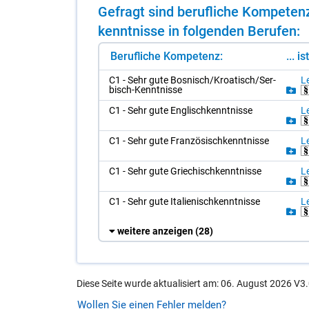
Ge­fragt sind be­ruf­li­che Kom­pe­t
kennt­nis­se in fol­gen­den Be­ru­fen:
Berufliche Kompetenz:
... i
C1 - Sehr gute Bos­nisch/​Kroa­tisch/​Ser­
Le
bisch-Kennt­nis­se
C1 - Sehr gute Eng­lisch­kennt­nis­se
Le
C1 - Sehr gute Fran­zö­sisch­kennt­nis­se
Le
C1 - Sehr gute Grie­chisch­kennt­nis­se
Le
C1 - Sehr gute Ita­lie­nisch­kennt­nis­se
Le
weitere anzeigen
(28)
Diese Seite wurde aktualisiert am: 06. August 2026 V3.
Wollen Sie einen Fehler melden?