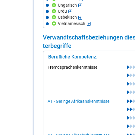
Ungarisch
Urdu
Usbekisch
Vietnamesisch
Ver­wandt­schafts­be­zie­hun­gen die­s
ter­be­grif­fe
Berufliche Kompetenz:
Fremd­spra­chen­kennt­nis­se
A1 - Geringe Afrikaanskenntnisse