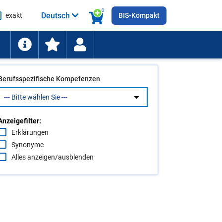
0
Deutsch
exakt
BIS-Kompakt
he
ten
Berufsspezifische Kompetenzen
Anzeigefilter:
Erklärungen
Synonyme
Alles anzeigen/ausblenden