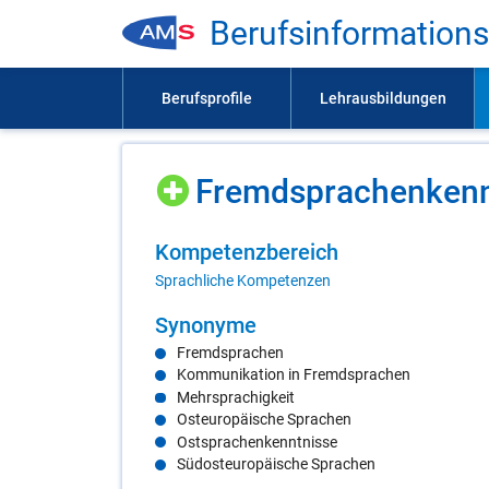
Be­rufs­in­for­ma­ti­on
Fremd­spra­chen­kennt
Kom­pe­tenz­be­reich
Sprachliche Kompetenzen
Syn­ony­me
Fremdsprachen
Kommunikation in Fremdsprachen
Mehrsprachigkeit
Osteuropäische Sprachen
Ostsprachenkenntnisse
Südosteuropäische Sprachen