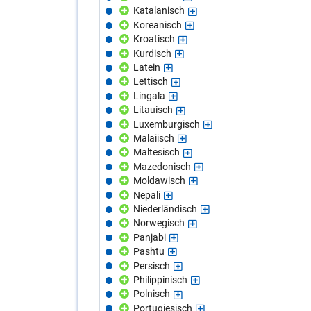
Katalanisch
Koreanisch
Kroatisch
Kurdisch
Latein
Lettisch
Lingala
Litauisch
Luxemburgisch
Malaiisch
Maltesisch
Mazedonisch
Moldawisch
Nepali
Niederländisch
Norwegisch
Panjabi
Pashtu
Persisch
Philippinisch
Polnisch
Portugiesisch