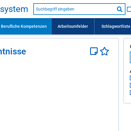
Suche
s­sys­tem
nach
Suc
Beruf,
Lehrausbildung,
star
Kompetenz
usw.
­nis­se