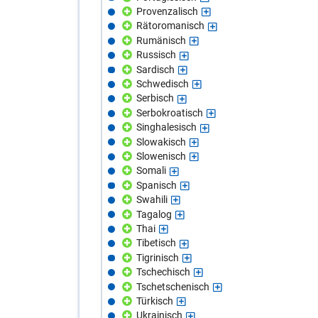
Provenzalisch
Rätoromanisch
Rumänisch
Russisch
Sardisch
Schwedisch
Serbisch
Serbokroatisch
Singhalesisch
Slowakisch
Slowenisch
Somali
Spanisch
Swahili
Tagalog
Thai
Tibetisch
Tigrinisch
Tschechisch
Tschetschenisch
Türkisch
Ukrainisch