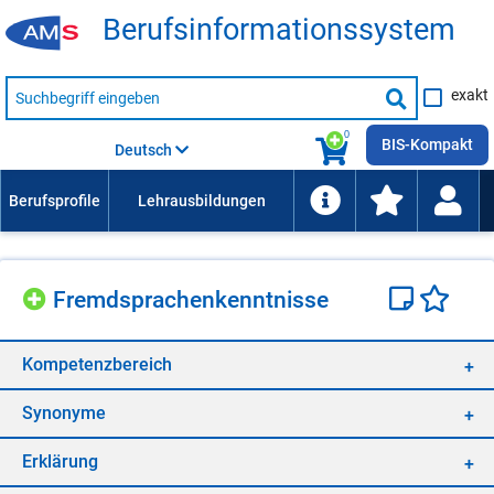
Be­rufs­in­for­ma­ti­ons­sys­tem
Suche
exakt
nach
Suche
Beruf,
Lehrausbildung,
starten
0
Kompetenz
BIS-Kompakt
Deutsch
usw.
Fremd­spra­chen­kennt­nis­se
Kom­pe­tenz­be­reich
Syn­ony­me
Er­klä­rung