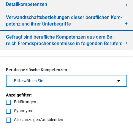
De­tail­kom­pe­ten­zen
Ver­wandt­schafts­be­zie­hun­gen die­ser be­ruf­li­chen Kom­
pe­tenz und ih­rer Un­ter­be­grif­fe
Ge­fragt sind be­ruf­li­che Kom­pe­ten­zen aus dem Be­
reich Fremd­spra­chen­kennt­nis­se in fol­gen­den Be­ru­fen:
Berufsspezifische Kompetenzen
Anzeigefilter:
Erklärungen
Synonyme
Alles anzeigen/ausblenden