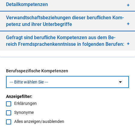
De­tail­kom­pe­ten­zen
Ver­wandt­schafts­be­zie­hun­gen die­ser be­ruf­li­chen Kom­
pe­tenz und ih­rer Un­ter­be­grif­fe
Ge­fragt sind be­ruf­li­che Kom­pe­ten­zen aus dem Be­
reich Fremd­spra­chen­kennt­nis­se in fol­gen­den Be­ru­fen:
Berufsspezifische Kompetenzen
Anzeigefilter:
Erklärungen
Synonyme
Alles anzeigen/ausblenden