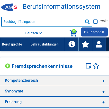
Be­rufs­in­for­ma­ti­ons­sys­tem
Suche
exakt
nach
Suche
Beruf,
Lehrausbildung,
starten
0
Kompetenz
BIS-Kompakt
Deutsch
usw.
Fremd­spra­chen­kennt­nis­se
Kom­pe­tenz­be­reich
Syn­ony­me
Er­klä­rung