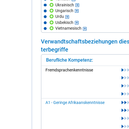
Ukrainisch
Ungarisch
Urdu
Usbekisch
Vietnamesisch
Ver­wandt­schafts­be­zie­hun­gen die­s
ter­be­grif­fe
Berufliche Kompetenz:
Fremd­spra­chen­kennt­nis­se
A1 - Geringe Afrikaanskenntnisse