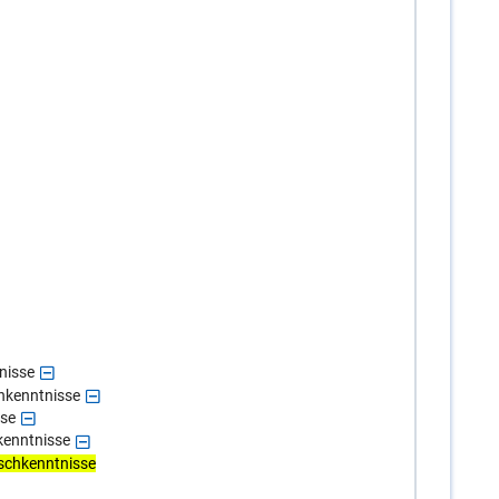
nisse
chkenntnisse
sse
hkenntnisse
nischkenntnisse