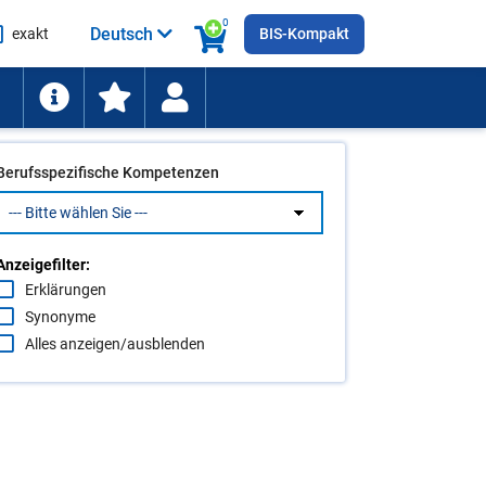
0
Deutsch
exakt
BIS-Kompakt
he
ten
Berufsspezifische Kompetenzen
Anzeigefilter:
Erklärungen
Synonyme
Alles anzeigen/ausblenden