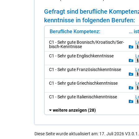
Ge­fragt sind be­ruf­li­che Kom­pe­t
kennt­nis­se in fol­gen­den Be­ru­fen:
Berufliche Kompetenz:
... i
C1 - Sehr gute Bos­nisch/​Kroa­tisch/​Ser­
Le
bisch-Kennt­nis­se
C1 - Sehr gute Eng­lisch­kennt­nis­se
Le
C1 - Sehr gute Fran­zö­sisch­kennt­nis­se
Le
C1 - Sehr gute Grie­chisch­kennt­nis­se
Le
C1 - Sehr gute Ita­lie­nisch­kennt­nis­se
Le
weitere anzeigen
(28)
Diese Seite wurde aktualisiert am: 17. Juli 2026 V3.0.1