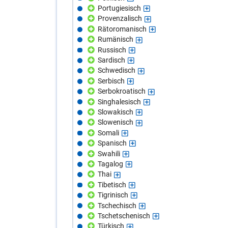
Portugiesisch
Provenzalisch
Rätoromanisch
Rumänisch
Russisch
Sardisch
Schwedisch
Serbisch
Serbokroatisch
Singhalesisch
Slowakisch
Slowenisch
Somali
Spanisch
Swahili
Tagalog
Thai
Tibetisch
Tigrinisch
Tschechisch
Tschetschenisch
Türkisch