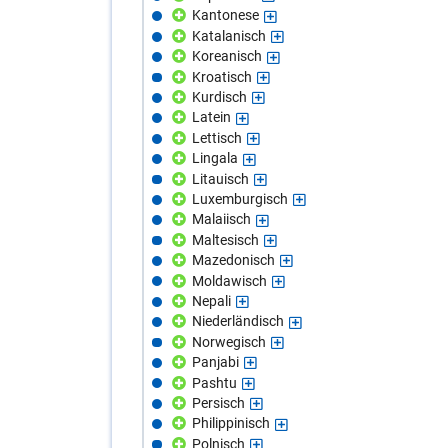
Kantonese
Katalanisch
Koreanisch
Kroatisch
Kurdisch
Latein
Lettisch
Lingala
Litauisch
Luxemburgisch
Malaiisch
Maltesisch
Mazedonisch
Moldawisch
Nepali
Niederländisch
Norwegisch
Panjabi
Pashtu
Persisch
Philippinisch
Polnisch