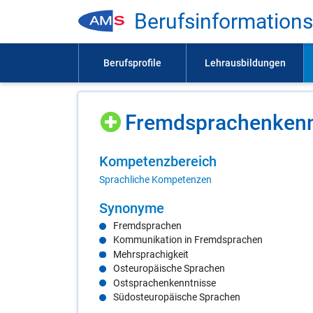
Be­rufs­in­for­ma­ti­on
Fremd­spra­chen­kennt
Kom­pe­tenz­be­reich
Sprachliche Kompetenzen
Syn­ony­me
Fremdsprachen
Kommunikation in Fremdsprachen
Mehrsprachigkeit
Osteuropäische Sprachen
Ostsprachenkenntnisse
Südosteuropäische Sprachen