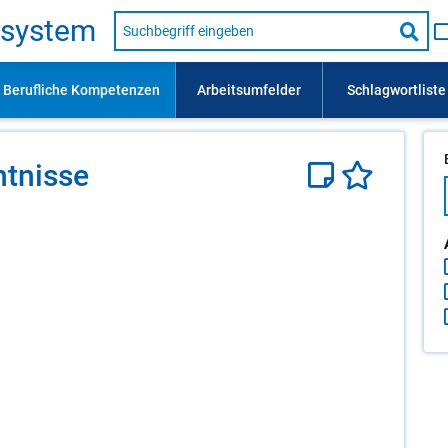
Suche
s­sys­tem
nach
Suc
Beruf,
Lehrausbildung,
star
Kompetenz
usw.
­nis­se