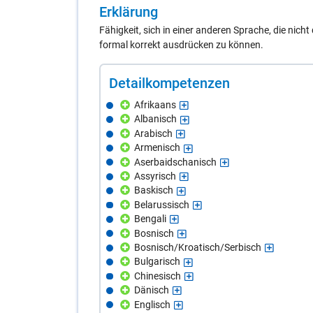
Er­klä­rung
Fähigkeit, sich in einer anderen Sprache, die nich
formal korrekt ausdrücken zu können.
De­tail­kom­pe­ten­zen
Afrikaans
Albanisch
Arabisch
Armenisch
Aserbaidschanisch
Assyrisch
Baskisch
Belarussisch
Bengali
Bosnisch
Bosnisch/Kroatisch/Serbisch
Bulgarisch
Chinesisch
Dänisch
Englisch