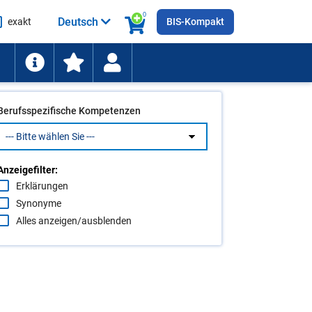
0
Deutsch
exakt
BIS-Kompakt
he
ten
Berufsspezifische Kompetenzen
Anzeigefilter:
Erklärungen
Synonyme
Alles anzeigen/ausblenden