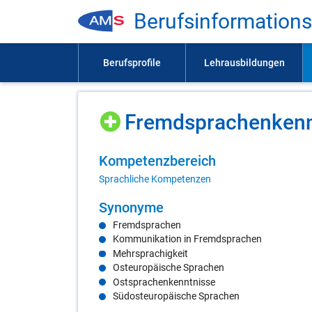
Be­rufs­in­for­ma­ti­on
Fremd­spra­chen­kennt
Kom­pe­tenz­be­reich
Sprachliche Kompetenzen
Syn­ony­me
Fremdsprachen
Kommunikation in Fremdsprachen
Mehrsprachigkeit
Osteuropäische Sprachen
Ostsprachenkenntnisse
Südosteuropäische Sprachen