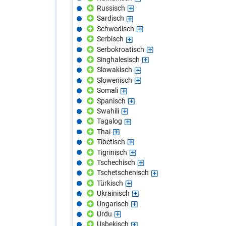
Russisch
Sardisch
Schwedisch
Serbisch
Serbokroatisch
Singhalesisch
Slowakisch
Slowenisch
Somali
Spanisch
Swahili
Tagalog
Thai
Tibetisch
Tigrinisch
Tschechisch
Tschetschenisch
Türkisch
Ukrainisch
Ungarisch
Urdu
Usbekisch