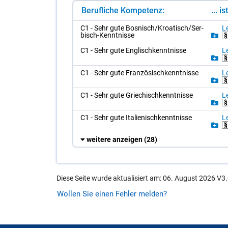
Berufliche Kompetenz:
... i
C1 - Sehr gute Bos­nisch/​Kroa­tisch/​Ser­
Le
bisch-Kennt­nis­se
C1 - Sehr gute Eng­lisch­kennt­nis­se
Le
C1 - Sehr gute Fran­zö­sisch­kennt­nis­se
Le
C1 - Sehr gute Grie­chisch­kennt­nis­se
Le
C1 - Sehr gute Ita­lie­nisch­kennt­nis­se
Le
weitere anzeigen
(28)
Diese Seite wurde aktualisiert am: 06. August 2026 V3.
Wollen Sie einen Fehler melden?