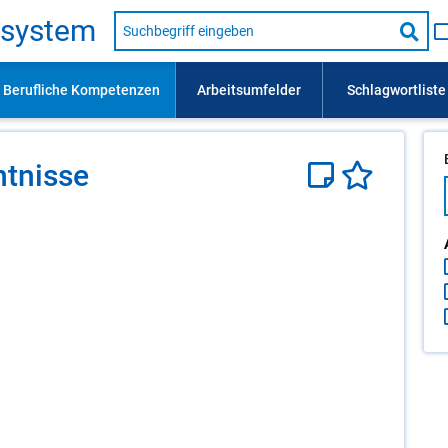
Suche
s­sys­tem
nach
Suc
Beruf,
Lehrausbildung,
star
Kompetenz
usw.
­nis­se