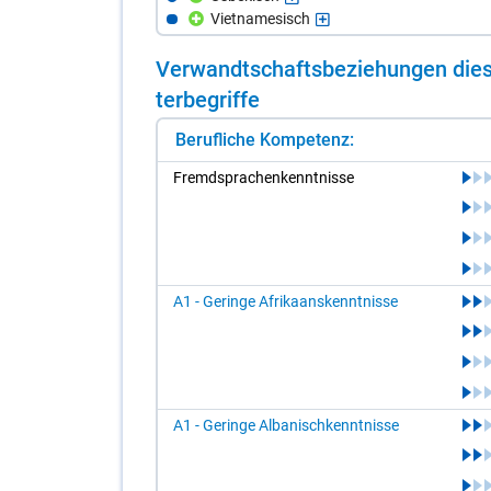
Vietnamesisch
Ver­wandt­schafts­be­zie­hun­gen die­s
ter­be­grif­fe
Berufliche Kompetenz:
Fremd­spra­chen­kennt­nis­se
A1 - Geringe Afrikaanskenntnisse
A1 - Geringe Albanischkenntnisse