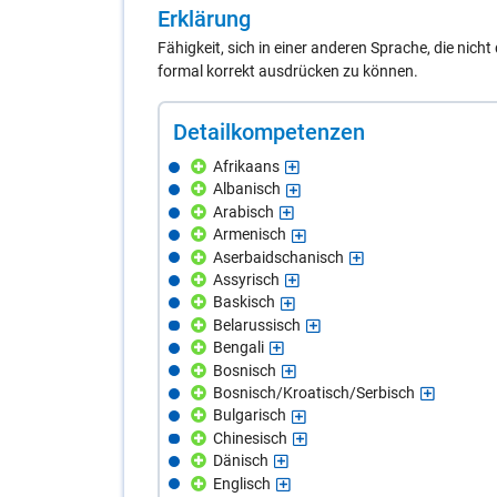
Er­klä­rung
Fähigkeit, sich in einer anderen Sprache, die nich
formal korrekt ausdrücken zu können.
De­tail­kom­pe­ten­zen
Afrikaans
Albanisch
Arabisch
Armenisch
Aserbaidschanisch
Assyrisch
Baskisch
Belarussisch
Bengali
Bosnisch
Bosnisch/Kroatisch/Serbisch
Bulgarisch
Chinesisch
Dänisch
Englisch