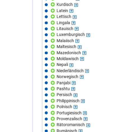
Kurdisch
Latein
Lettisch
Lingala
Litauisch
Luxemburgisch
Malaiisch
Maltesisch
Mazedonisch
Moldawisch
Nepali
Niederländisch
Norwegisch
Panjabi
Pashtu
Persisch
Philippinisch
Polnisch
Portugiesisch
Provenzalisch
Rätoromanisch
Rumänisch