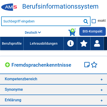
Be­rufs­in­for­ma­ti­ons­sys­tem
Suche
exakt
nach
Suche
Beruf,
Lehrausbildung,
starten
0
Kompetenz
BIS-Kompakt
Deutsch
usw.
Fremd­spra­chen­kennt­nis­se
Kom­pe­tenz­be­reich
Syn­ony­me
Er­klä­rung