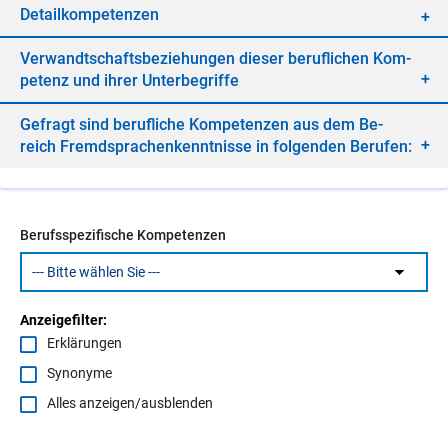
De­tail­kom­pe­ten­zen
Ver­wandt­schafts­be­zie­hun­gen die­ser be­ruf­li­chen Kom­
pe­tenz und ih­rer Un­ter­be­grif­fe
Ge­fragt sind be­ruf­li­che Kom­pe­ten­zen aus dem Be­
reich Fremd­spra­chen­kennt­nis­se in fol­gen­den Be­ru­fen:
Berufsspezifische Kompetenzen
Anzeigefilter:
Erklärungen
Synonyme
Alles anzeigen/ausblenden