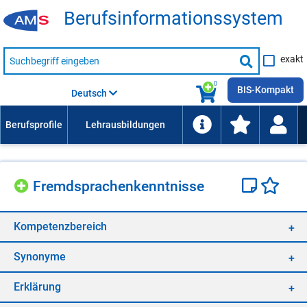
Be­rufs­in­for­ma­ti­ons­sys­tem
Suche
exakt
nach
Suche
Beruf,
Lehrausbildung,
starten
0
Kompetenz
BIS-Kompakt
Deutsch
usw.
Fremd­spra­chen­kennt­nis­se
Kom­pe­tenz­be­reich
Syn­ony­me
Er­klä­rung