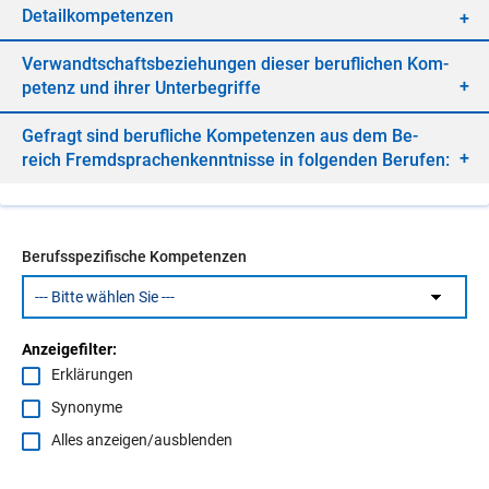
De­tail­kom­pe­ten­zen
Ver­wandt­schafts­be­zie­hun­gen die­ser be­ruf­li­chen Kom­
pe­tenz und ih­rer Un­ter­be­grif­fe
Ge­fragt sind be­ruf­li­che Kom­pe­ten­zen aus dem Be­
reich Fremd­spra­chen­kennt­nis­se in fol­gen­den Be­ru­fen:
Berufsspezifische Kompetenzen
Anzeigefilter:
Erklärungen
Synonyme
Alles anzeigen/ausblenden