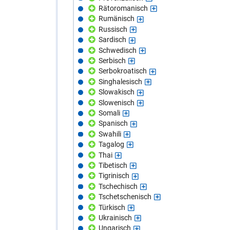
Rätoromanisch
Rumänisch
Russisch
Sardisch
Schwedisch
Serbisch
Serbokroatisch
Singhalesisch
Slowakisch
Slowenisch
Somali
Spanisch
Swahili
Tagalog
Thai
Tibetisch
Tigrinisch
Tschechisch
Tschetschenisch
Türkisch
Ukrainisch
Ungarisch