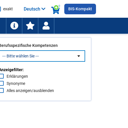
0
Deutsch
exakt
BIS-Kompakt
he
ten
Berufsspezifische Kompetenzen
Anzeigefilter:
Erklärungen
Synonyme
Alles anzeigen/ausblenden