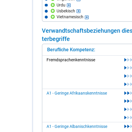
Urdu
Usbekisch
Vietnamesisch
Ver­wandt­schafts­be­zie­hun­gen die­s
ter­be­grif­fe
Berufliche Kompetenz:
Fremd­spra­chen­kennt­nis­se
A1 - Geringe Afrikaanskenntnisse
A1 - Geringe Albanischkenntnisse