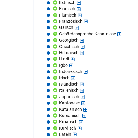
Estnisch
Finnisch
Flämisch
Französisch
Gälisch
Gebärdensprache-Kenntnisse
Georgisch
Griechisch
Hebräisch
Hindi
Igbo
Indonesisch
Irisch
Isländisch
Italienisch
Japanisch
Kantonese
Katalanisch
Koreanisch
Kroatisch
Kurdisch
Latein