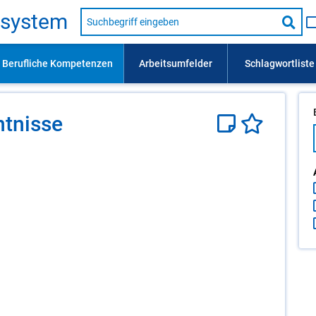
Suche
s­sys­tem
nach
Suc
Beruf,
Lehrausbildung,
star
Kompetenz
usw.
­nis­se