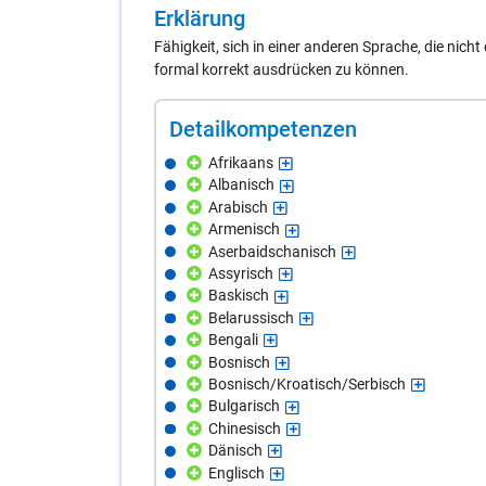
Er­klä­rung
Fähigkeit, sich in einer anderen Sprache, die nich
formal korrekt ausdrücken zu können.
De­tail­kom­pe­ten­zen
Afrikaans
Albanisch
Arabisch
Armenisch
Aserbaidschanisch
Assyrisch
Baskisch
Belarussisch
Bengali
Bosnisch
Bosnisch/Kroatisch/Serbisch
Bulgarisch
Chinesisch
Dänisch
Englisch