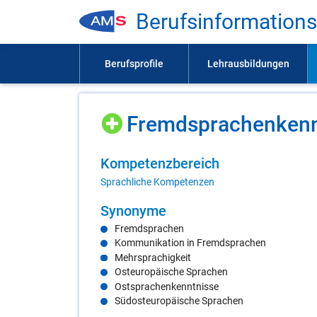
Be­rufs­in­for­ma­ti­on
Fremd­spra­chen­kennt
Kom­pe­tenz­be­reich
Sprachliche Kompetenzen
Syn­ony­me
Fremdsprachen
Kommunikation in Fremdsprachen
Mehrsprachigkeit
Osteuropäische Sprachen
Ostsprachenkenntnisse
Südosteuropäische Sprachen