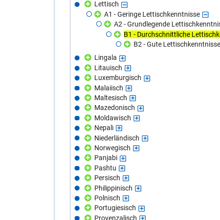
Lettisch
A1 - Geringe Lettischkenntnisse
A2 - Grundlegende Lettischkenntni
B1 - Durchschnittliche Lettisch
B2 - Gute Lettischkenntniss
Lingala
Litauisch
Luxemburgisch
Malaiisch
Maltesisch
Mazedonisch
Moldawisch
Nepali
Niederländisch
Norwegisch
Panjabi
Pashtu
Persisch
Philippinisch
Polnisch
Portugiesisch
Provenzalisch