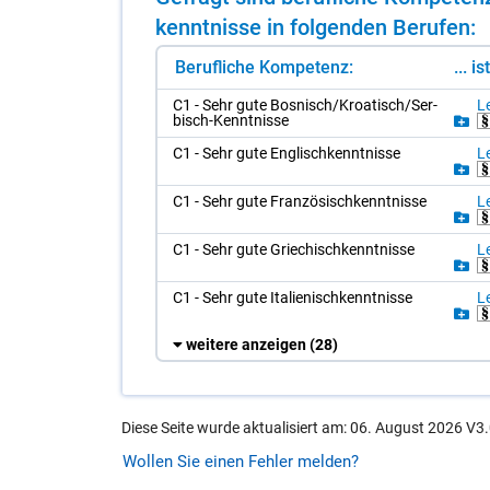
kennt­nis­se in fol­gen­den Be­ru­fen:
Berufliche Kompetenz:
... i
C1 - Sehr gute Bos­nisch/​Kroa­tisch/​Ser­
Le
bisch-Kennt­nis­se
C1 - Sehr gute Eng­lisch­kennt­nis­se
Le
C1 - Sehr gute Fran­zö­sisch­kennt­nis­se
Le
C1 - Sehr gute Grie­chisch­kennt­nis­se
Le
C1 - Sehr gute Ita­lie­nisch­kennt­nis­se
Le
weitere anzeigen
(28)
Diese Seite wurde aktualisiert am: 06. August 2026 V3.
Wollen Sie einen Fehler melden?