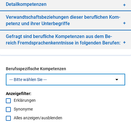
De­tail­kom­pe­ten­zen
Ver­wandt­schafts­be­zie­hun­gen die­ser be­ruf­li­chen Kom­
pe­tenz und ih­rer Un­ter­be­grif­fe
Ge­fragt sind be­ruf­li­che Kom­pe­ten­zen aus dem Be­
reich Fremd­spra­chen­kennt­nis­se in fol­gen­den Be­ru­fen:
Berufsspezifische Kompetenzen
Anzeigefilter:
Erklärungen
Synonyme
Alles anzeigen/ausblenden