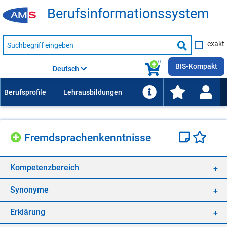
Be­rufs­in­for­ma­ti­ons­sys­tem
Suche
exakt
nach
Suche
Beruf,
Lehrausbildung,
starten
0
Kompetenz
BIS-Kompakt
Deutsch
usw.
Fremd­spra­chen­kennt­nis­se
Kom­pe­tenz­be­reich
Syn­ony­me
Er­klä­rung