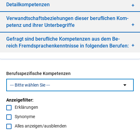
De­tail­kom­pe­ten­zen
Ver­wandt­schafts­be­zie­hun­gen die­ser be­ruf­li­chen Kom­
pe­tenz und ih­rer Un­ter­be­grif­fe
Ge­fragt sind be­ruf­li­che Kom­pe­ten­zen aus dem Be­
reich Fremd­spra­chen­kennt­nis­se in fol­gen­den Be­ru­fen:
Berufsspezifische Kompetenzen
Anzeigefilter:
Erklärungen
Synonyme
Alles anzeigen/ausblenden