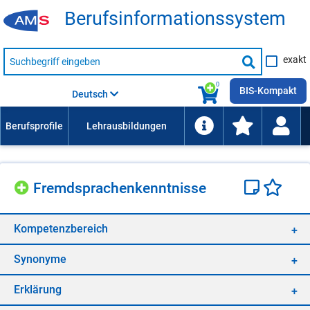
Be­rufs­in­for­ma­ti­ons­sys­tem
Suche
exakt
nach
Suche
Beruf,
Lehrausbildung,
starten
0
Kompetenz
BIS-Kompakt
Deutsch
usw.
Fremd­spra­chen­kennt­nis­se
Kom­pe­tenz­be­reich
Syn­ony­me
Er­klä­rung