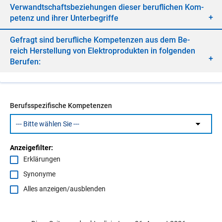
Ver­wandt­schafts­be­zie­hun­gen die­ser be­ruf­li­chen Kom­
pe­tenz und ih­rer Un­ter­be­grif­fe
Ge­fragt sind be­ruf­li­che Kom­pe­ten­zen aus dem Be­
reich Her­stel­lung von Elek­tro­pro­duk­ten in fol­gen­den
Be­ru­fen:
Berufsspezifische Kompetenzen
Anzeigefilter:
Erklärungen
Synonyme
Alles anzeigen/ausblenden