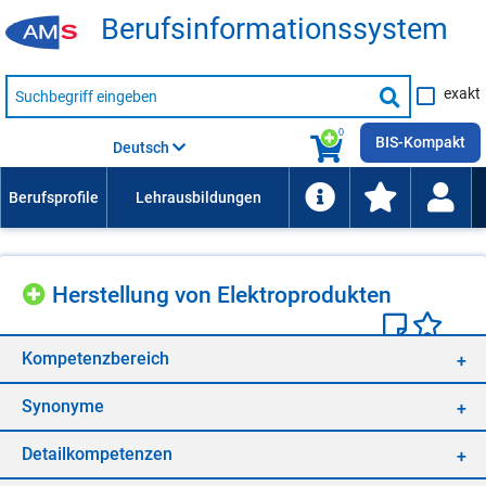
Be­rufs­in­for­ma­ti­ons­sys­tem
Suche
exakt
nach
Suche
Beruf,
Lehrausbildung,
starten
0
Kompetenz
BIS-Kompakt
Deutsch
usw.
Her­stel­lung von Elek­tro­pro­duk­ten
Kom­pe­tenz­be­reich
Syn­ony­me
De­tail­kom­pe­ten­zen