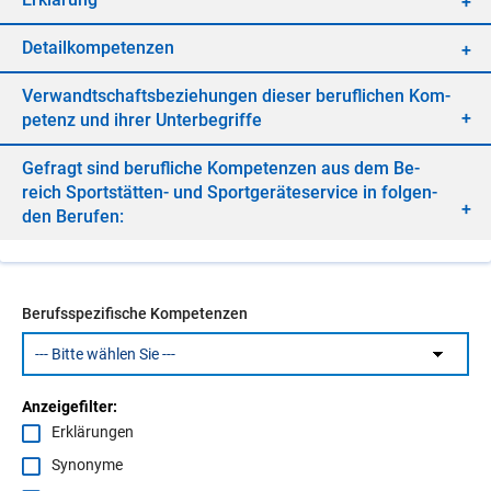
De­tail­kom­pe­ten­zen
Ver­wandt­schafts­be­zie­hun­gen die­ser be­ruf­li­chen Kom­
pe­tenz und ih­rer Un­ter­be­grif­fe
Ge­fragt sind be­ruf­li­che Kom­pe­ten­zen aus dem Be­
reich Sport­stät­ten- und Sport­ge­rä­te­ser­vice in fol­gen­
den Be­ru­fen:
Berufsspezifische Kompetenzen
Anzeigefilter:
Erklärungen
Synonyme