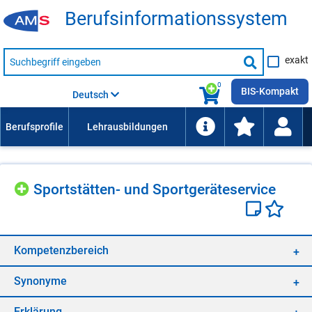
Be­rufs­in­for­ma­ti­ons­sys­tem
Suche
exakt
nach
Suche
Beruf,
Lehrausbildung,
starten
0
Kompetenz
BIS-Kompakt
Deutsch
usw.
Sport­stät­ten- und Sport­ge­rä­te­ser­vice
Kom­pe­tenz­be­reich
Syn­ony­me
Er­klä­rung