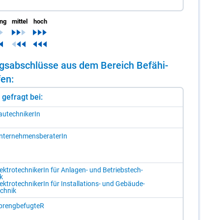
ing
mittel
hoch
dungs­ab­schlüs­se aus dem Be­reich Be­fä­hi­
fen:
st gefragt bei:
u­tech­ni­ke­rIn
­ter­neh­mens­be­ra­te­rIn
ek­tro­tech­ni­ke­rIn für An­la­gen- und Be­triebs­tech­
k
ek­tro­tech­ni­ke­rIn für In­stal­la­ti­ons- und Ge­bäu­de­
ch­nik
preng­be­fug­teR