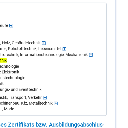
erufe
, Holz, Gebäudetechnik
ie, Rohstofftechnik, Lebensmittel
trotechnik, Informationstechnologie, Mechatronik
hnik
technologie
 Elektronik
onstechnologie
ik
tungs- und Eventtechnik
tik, Transport, Verkehr
chinenbau, Kfz, Metalltechnik
il, Mode
es Zer­ti­fi­kats bzw. Aus­bil­dungs­ab­schlus­