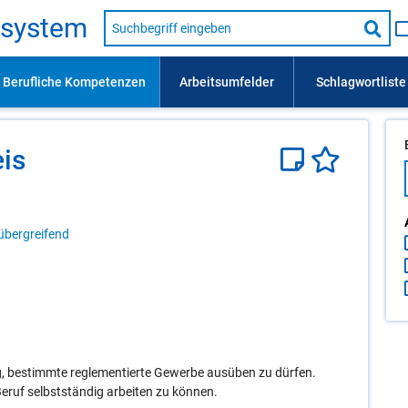
Suche
s­sys­tem
nach
Suc
Beruf,
Lehrausbildung,
star
Kompetenz
usw.
eis
übergreifend
, bestimmte reglementierte Gewerbe ausüben zu dürfen.
Beruf selbstständig arbeiten zu können.