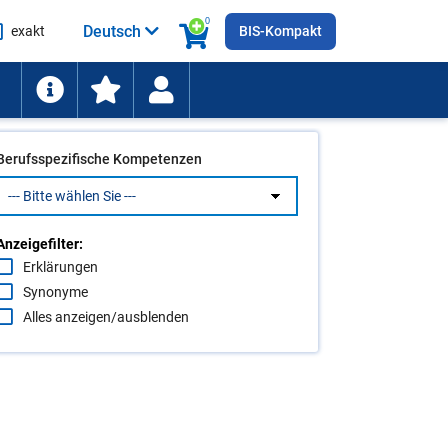
0
Deutsch
exakt
BIS-Kompakt
he
ten
Berufsspezifische Kompetenzen
Anzeigefilter:
Erklärungen
Synonyme
Alles anzeigen/ausblenden