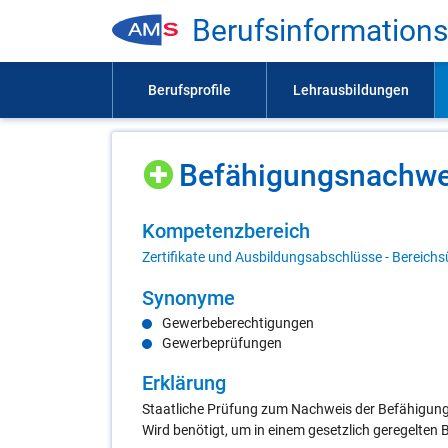
Be­rufs­in­for­ma­ti­on
Be­fä­hi­gungs­nach­w
Kom­pe­tenz­be­reich
Zertifikate und Ausbildungsabschlüsse - Bereichs
Syn­ony­me
Gewerbeberechtigungen
Gewerbeprüfungen
Er­klä­rung
Staatliche Prüfung zum Nachweis der Befähigung
Wird benötigt, um in einem gesetzlich geregelten 