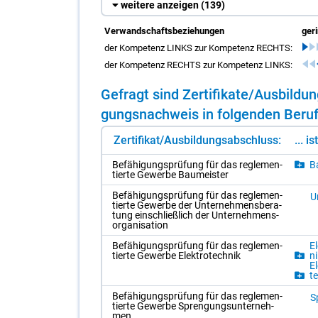
weitere anzeigen
(139)
Verwandschaftsbeziehungen
ger
der Kompetenz LINKS zur Kompetenz RECHTS:
der Kompetenz RECHTS zur Kompetenz LINKS:
Ge­fragt sind Zer­ti­fi­ka­te/​Aus­bil­
gungs­nach­weis in fol­gen­den Be­ru­
Zertifikat/Ausbildungsabschluss:
... i
Be­fä­hi­gungs­prü­fung für das re­gle­men­
Ba
tier­te Ge­wer­be Bau­meis­ter
Be­fä­hi­gungs­prü­fung für das re­gle­men­
Un
tier­te Ge­wer­be der Un­ter­neh­mens­be­ra­
tung ein­schließ­lich der Un­ter­neh­mens­
or­ga­ni­sa­ti­on
Be­fä­hi­gungs­prü­fung für das re­gle­men­
El
tier­te Ge­wer­be Elek­tro­tech­nik
ni
El
te
Be­fä­hi­gungs­prü­fung für das re­gle­men­
S
tier­te Ge­wer­be Spren­gungs­un­ter­neh­
men