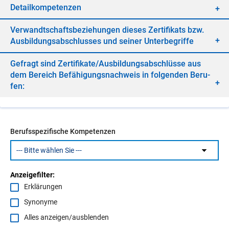
De­tail­kom­pe­ten­zen
Ver­wandt­schafts­be­zie­hun­gen die­ses Zer­ti­fi­kats bzw.
Aus­bil­dungs­ab­schlus­ses und sei­ner Un­ter­be­grif­fe
Ge­fragt sind Zer­ti­fi­ka­te/​Aus­bil­dungs­ab­schlüs­se aus
dem Be­reich Be­fä­hi­gungs­nach­weis in fol­gen­den Be­ru­
fen:
Berufsspezifische Kompetenzen
Anzeigefilter:
Erklärungen
Synonyme
Alles anzeigen/ausblenden