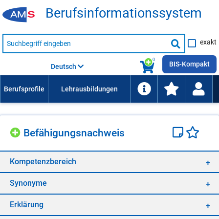
Be­rufs­in­for­ma­ti­ons­sys­tem
Suche
exakt
nach
Suche
Beruf,
Lehrausbildung,
starten
0
Kompetenz
BIS-Kompakt
Deutsch
usw.
Be­fä­hi­gungs­nach­weis
Kom­pe­tenz­be­reich
Syn­ony­me
Er­klä­rung