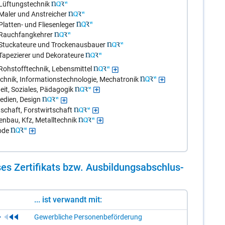
Lüftungstechnik
Maler und Anstreicher
latten- und Fliesenleger
 Rauchfangkehrer
 Stuckateure und Trockenausbauer
Tapezierer und Dekorateure
Rohstofftechnik, Lebensmittel
echnik, Informationstechnologie, Mechatronik
it, Soziales, Pädagogik
edien, Design
schaft, Forstwirtschaft
nbau, Kfz, Metalltechnik
ode
es Zer­ti­fi­kats bzw. Aus­bil­dungs­ab­schlus­
... ist verwandt mit:
Gewerbliche Personenbeförderung