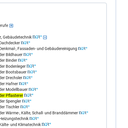
erufe
z, Gebäudetechnik
 Dachdecker
Denkmal-, Fassaden- und Gebäudereinigung
der Bildhauer
der Binder
der Bodenleger
der Bootsbauer
er Drechsler
der Hafner
der Modellbauer
er Pflasterer
der Spengler
er Tischler
der Wärme-, Kälte, Schall- und Branddämmer
Heizungstechnik
älte- und Klimatechnik