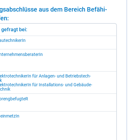
dungs­ab­schlüs­se aus dem Be­reich Be­fä­hi­
fen:
st gefragt bei:
u­tech­ni­ke­rIn
­ter­neh­mens­be­ra­te­rIn
ek­tro­tech­ni­ke­rIn für An­la­gen- und Be­triebs­tech­
k
ek­tro­tech­ni­ke­rIn für In­stal­la­ti­ons- und Ge­bäu­de­
ch­nik
preng­be­fug­teR
ein­met­zIn