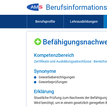
Be­rufs­in­for­ma­ti­on
Be­fä­hi­gungs­nach­w
Kom­pe­tenz­be­reich
Zertifikate und Ausbildungsabschlüsse - Bereichs
Syn­ony­me
Gewerbeberechtigungen
Gewerbeprüfungen
Er­klä­rung
Staatliche Prüfung zum Nachweis der Befähigung
Wird benötigt, um in einem gesetzlich geregelten 