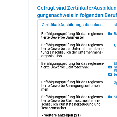
Ge­fragt sind Zer­ti­fi­ka­te/​Aus­bil­
gungs­nach­weis in fol­gen­den Be­ru­
Zertifikat/Ausbildungsabschluss:
... i
Be­fä­hi­gungs­prü­fung für das re­gle­men­
Ba
tier­te Ge­wer­be Bau­meis­ter
Be­fä­hi­gungs­prü­fung für das re­gle­men­
Un
tier­te Ge­wer­be der Un­ter­neh­mens­be­ra­
tung ein­schließ­lich der Un­ter­neh­mens­
or­ga­ni­sa­ti­on
Be­fä­hi­gungs­prü­fung für das re­gle­men­
El
tier­te Ge­wer­be Elek­tro­tech­nik
ni
El
te
Be­fä­hi­gungs­prü­fung für das re­gle­men­
S
tier­te Ge­wer­be Spren­gungs­un­ter­neh­
men
Be­fä­hi­gungs­prü­fung für das re­gle­men­
St
tier­te Ge­wer­be Stein­metz­meis­ter ein­
schließ­lich Kunst­stein­er­zeu­gung und
Te­raz­zo­ma­cher
weitere anzeigen
(21)