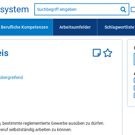
Suche
s­sys­tem
nach
Suc
Beruf,
Lehrausbildung,
star
Kompetenz
usw.
eis
übergreifend
, bestimmte reglementierte Gewerbe ausüben zu dürfen.
Beruf selbstständig arbeiten zu können.