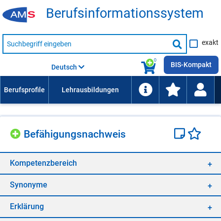
Be­rufs­in­for­ma­ti­ons­sys­tem
Suche
exakt
nach
Suche
Beruf,
Lehrausbildung,
starten
0
Kompetenz
BIS-Kompakt
Deutsch
usw.
Be­fä­hi­gungs­nach­weis
Kom­pe­tenz­be­reich
Syn­ony­me
Er­klä­rung