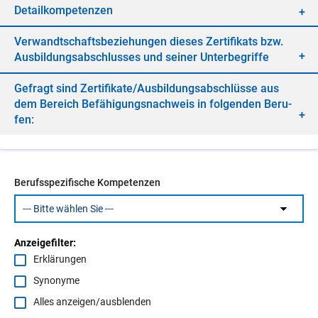
De­tail­kom­pe­ten­zen
Ver­wandt­schafts­be­zie­hun­gen die­ses Zer­ti­fi­kats bzw.
Aus­bil­dungs­ab­schlus­ses und sei­ner Un­ter­be­grif­fe
Ge­fragt sind Zer­ti­fi­ka­te/​Aus­bil­dungs­ab­schlüs­se aus
dem Be­reich Be­fä­hi­gungs­nach­weis in fol­gen­den Be­ru­
fen:
Berufsspezifische Kompetenzen
Anzeigefilter:
Erklärungen
Synonyme
Alles anzeigen/ausblenden