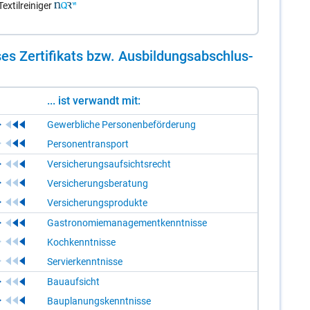
xtilreiniger
es Zer­ti­fi­kats bzw. Aus­bil­dungs­ab­schlus­
... ist verwandt mit:
Gewerbliche Personenbeförderung
Personentransport
Versicherungsaufsichtsrecht
Versicherungsberatung
Versicherungsprodukte
Gastronomiemanagementkenntnisse
Kochkenntnisse
Servierkenntnisse
Bauaufsicht
Bauplanungskenntnisse