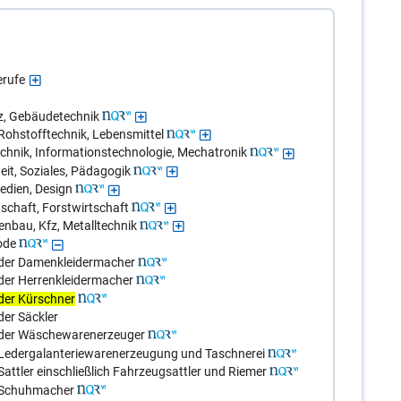
erufe
z, Gebäudetechnik
Rohstofftechnik, Lebensmittel
echnik, Informationstechnologie, Mechatronik
it, Soziales, Pädagogik
edien, Design
schaft, Forstwirtschaft
nbau, Kfz, Metalltechnik
ode
 der Damenkleidermacher
der Herrenkleidermacher
der Kürschner
er Säckler
 der Wäschewarenerzeuger
Ledergalanteriewarenerzeugung und Taschnerei
ttler einschließlich Fahrzeugsattler und Riemer
 Schuhmacher