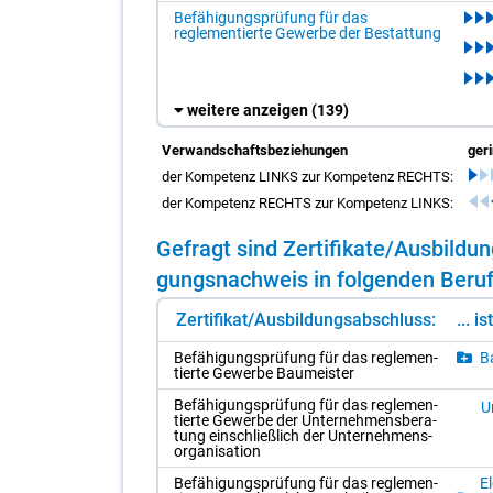
Befähigungsprüfung für das
reglementierte Gewerbe der Bestattung
weitere anzeigen
(139)
Verwandschaftsbeziehungen
ger
der Kompetenz LINKS zur Kompetenz RECHTS:
der Kompetenz RECHTS zur Kompetenz LINKS:
Ge­fragt sind Zer­ti­fi­ka­te/​Aus­bil­
gungs­nach­weis in fol­gen­den Be­ru­
Zertifikat/Ausbildungsabschluss:
... i
Be­fä­hi­gungs­prü­fung für das re­gle­men­
Ba
tier­te Ge­wer­be Bau­meis­ter
Be­fä­hi­gungs­prü­fung für das re­gle­men­
Un
tier­te Ge­wer­be der Un­ter­neh­mens­be­ra­
tung ein­schließ­lich der Un­ter­neh­mens­
or­ga­ni­sa­ti­on
Be­fä­hi­gungs­prü­fung für das re­gle­men­
El