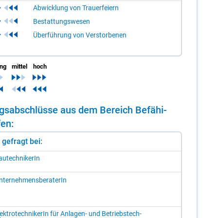
Abwicklung von Trauerfeiern
Bestattungswesen
Überführung von Verstorbenen
ing
mittel
hoch
dungs­ab­schlüs­se aus dem Be­reich Be­fä­hi­
fen:
st gefragt bei:
u­tech­ni­ke­rIn
­ter­neh­mens­be­ra­te­rIn
ek­tro­tech­ni­ke­rIn für An­la­gen- und Be­triebs­tech­