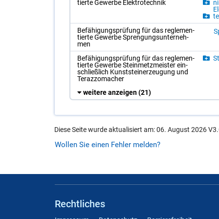
tier­te Ge­wer­be Elek­tro­tech­nik
ni
El
te
Be­fä­hi­gungs­prü­fung für das re­gle­men­
S
tier­te Ge­wer­be Spren­gungs­un­ter­neh­
men
Be­fä­hi­gungs­prü­fung für das re­gle­men­
St
tier­te Ge­wer­be Stein­metz­meis­ter ein­
schließ­lich Kunst­stein­er­zeu­gung und
Te­raz­zo­ma­cher
weitere anzeigen
(21)
Diese Seite wurde aktualisiert am: 06. August 2026 V3.
Wollen Sie einen Fehler melden?
Rechtliches