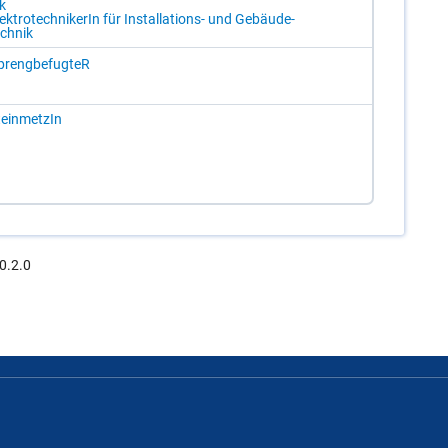
k
ek­tro­tech­ni­ke­rIn für In­stal­la­ti­ons- und Ge­bäu­de­
ch­nik
preng­be­fug­teR
ein­met­zIn
0.2.0