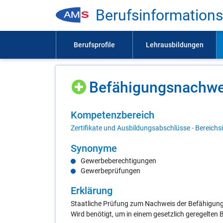
Be­rufs­in­for­ma­ti­on
Be­fä­hi­gungs­nach­w
Kom­pe­tenz­be­reich
Zertifikate und Ausbildungsabschlüsse - Bereichs
Syn­ony­me
Gewerbeberechtigungen
Gewerbeprüfungen
Er­klä­rung
Staatliche Prüfung zum Nachweis der Befähigung
Wird benötigt, um in einem gesetzlich geregelten 