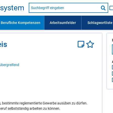
Suche
s­sys­tem
nach
Suc
Beruf,
Lehrausbildung,
star
Kompetenz
usw.
eis
übergreifend
, bestimmte reglementierte Gewerbe ausüben zu dürfen.
Beruf selbstständig arbeiten zu können.