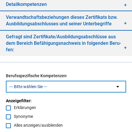
De­tail­kom­pe­ten­zen
Ver­wandt­schafts­be­zie­hun­gen die­ses Zer­ti­fi­kats bzw.
Aus­bil­dungs­ab­schlus­ses und sei­ner Un­ter­be­grif­fe
Ge­fragt sind Zer­ti­fi­ka­te/​Aus­bil­dungs­ab­schlüs­se aus
dem Be­reich Be­fä­hi­gungs­nach­weis in fol­gen­den Be­ru­
fen:
Berufsspezifische Kompetenzen
Anzeigefilter:
Erklärungen
Synonyme
Alles anzeigen/ausblenden