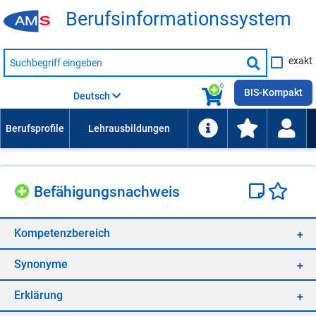
Be­rufs­in­for­ma­ti­ons­sys­tem
Suche
exakt
nach
Suche
Beruf,
Lehrausbildung,
starten
0
Kompetenz
BIS-Kompakt
Deutsch
usw.
Be­fä­hi­gungs­nach­weis
Kom­pe­tenz­be­reich
Syn­ony­me
Er­klä­rung