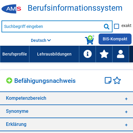
Be­rufs­in­for­ma­ti­ons­sys­tem
Suche
exakt
nach
Suche
Beruf,
Lehrausbildung,
starten
0
Kompetenz
BIS-Kompakt
Deutsch
usw.
Be­fä­hi­gungs­nach­weis
Kom­pe­tenz­be­reich
Syn­ony­me
Er­klä­rung