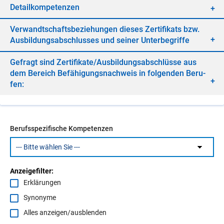
De­tail­kom­pe­ten­zen
Ver­wandt­schafts­be­zie­hun­gen die­ses Zer­ti­fi­kats bzw.
Aus­bil­dungs­ab­schlus­ses und sei­ner Un­ter­be­grif­fe
Ge­fragt sind Zer­ti­fi­ka­te/​Aus­bil­dungs­ab­schlüs­se aus
dem Be­reich Be­fä­hi­gungs­nach­weis in fol­gen­den Be­ru­
fen:
Berufsspezifische Kompetenzen
Anzeigefilter:
Erklärungen
Synonyme
Alles anzeigen/ausblenden