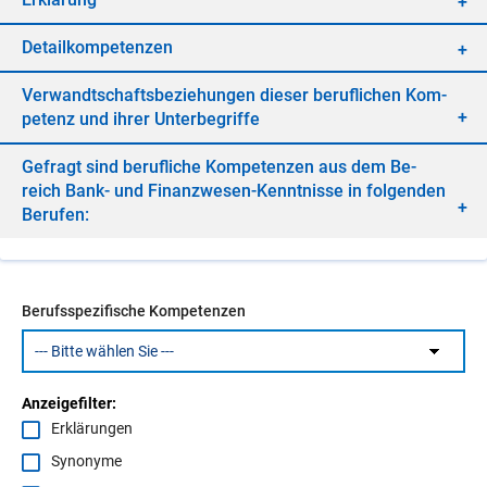
De­tail­kom­pe­ten­zen
Ver­wandt­schafts­be­zie­hun­gen die­ser be­ruf­li­chen Kom­
pe­tenz und ih­rer Un­ter­be­grif­fe
Ge­fragt sind be­ruf­li­che Kom­pe­ten­zen aus dem Be­
reich Bank- und Fi­nanz­we­sen-Kennt­nis­se in fol­gen­den
Be­ru­fen:
Berufsspezifische Kompetenzen
Anzeigefilter:
Erklärungen
Synonyme