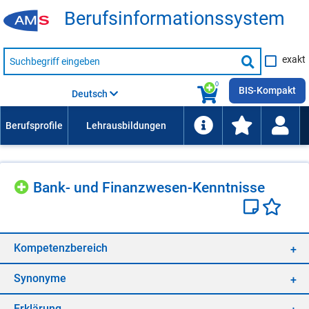
Be­rufs­in­for­ma­ti­ons­sys­tem
Suche
exakt
nach
Suche
Beruf,
Lehrausbildung,
starten
0
Kompetenz
BIS-Kompakt
Deutsch
usw.
Bank- und Fi­nanz­we­sen-Kennt­nis­se
Kom­pe­tenz­be­reich
Syn­ony­me
Er­klä­rung