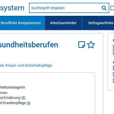
Suche
s­sys­tem
nach
Suc
Beruf,
Lehrausbildung,
star
Kompetenz
usw.
sund­heits­be­ru­fen
it, Körper- und Schönheitspflege
dheitsmanagerIn
erson
und Ernährung
nd Krankenpflege