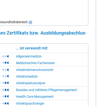
esundheitsbereich
es Zer­ti­fi­kats bzw. Aus­bil­dungs­ab­schlus­
... ist verwandt mit:
Allgemeinmedizin
Medizinisches Fachwissen
Arbeitnehmerschutzrecht
Arbeitsmedizin
Arbeitsplatzanalyse
Basales und mittleres Pflegemanagement
Health Care Management
Arbeitspsychologie