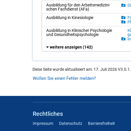
Aus­bil­dung für den Ar­beits­me­di­zi­ni­
Di
schen Fach­dienst (AFa)
Aus­bil­dung in Ki­ne­sio­lo­gie
Fi
Ph
Aus­bil­dung in Kli­ni­scher Psy­cho­lo­gie
Kl
und Ge­sund­heits­psy­cho­lo­gie
ge
lo
weitere anzeigen
(142)
Diese Seite wurde aktualisiert am: 17. Juli 2026 V3.0.1
Wollen Sie einen Fehler melden?
Rechtliches
Impressum
Datenschutz
Barrierefreiheit