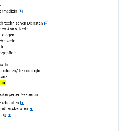
ärmedizin
ch-technischen Diensten
en AnalytikerIn
ätologen
chnikerIn
tIn
ogopädin
eutIn
hnologen/-technologin
tenz
dung
ikexperten/-expertin
enzberufen
undheitsberufen
gung