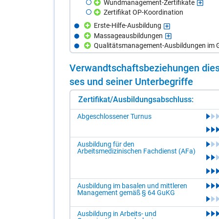
Wundmanagement-Zertifikate
Zertifikat OP-Koordination
Erste-Hilfe-Ausbildung
Massageausbildungen
Qualitätsmanagement-Ausbildungen im G
Ver­wandt­schafts­be­zie­hun­gen die­s
ses und sei­ner Un­ter­be­grif­fe
Zertifikat/Ausbildungsabschluss:
Abgeschlossener Turnus
Ausbildung für den
Arbeitsmedizinischen Fachdienst (AFa)
Ausbildung im basalen und mittleren
Management gemäß § 64 GuKG
Ausbildung in Arbeits- und