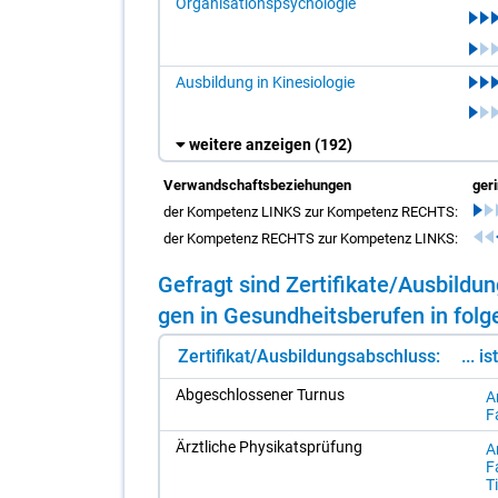
Organisationspsychologie
Ausbildung in Kinesiologie
weitere anzeigen
(192)
Verwandschaftsbeziehungen
ger
der Kompetenz LINKS zur Kompetenz RECHTS:
der Kompetenz RECHTS zur Kompetenz LINKS:
Ge­fragt sind Zer­ti­fi­ka­te/​Aus­bil­
gen in Ge­sund­heits­be­ru­fen in fol­g
Zertifikat/Ausbildungsabschluss:
... i
Ab­ge­schlos­se­ner Tur­nus
Ar
F
Ärzt­li­che Phy­si­kats­prü­fung
Ar
F
Ti