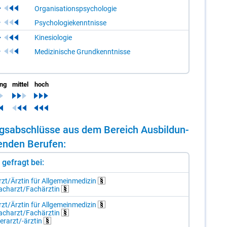
Organisationspsychologie
Psychologiekenntnisse
Kinesiologie
Medizinische Grundkenntnisse
ing
mittel
hoch
dungs­ab­schlüs­se aus dem Be­reich Aus­bil­dun­
en­den Be­ru­fen:
st gefragt bei:
zt/Ä​rz­tin für All­ge­mein­me­di­zin
ach­arzt/​Fach­ärz­tin
zt/Ä​rz­tin für All­ge­mein­me­di­zin
ach­arzt/​Fach­ärz­tin
er­arzt/-​ärz­tin