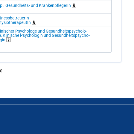
pl. Ge­sund­heits- und Kran­ken­pfle­ge­rIn
t­ness­be­treue­rIn
y­sio­the­ra­peu­tIn
i­ni­scher Psy­cho­lo­ge und Ge­sund­heits­psy­cho­lo­
, Kli­ni­sche Psy­cho­lo­gin und Ge­sund­heits­psy­cho­
­gin
.0