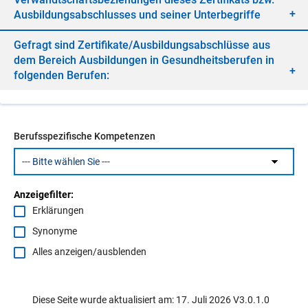
Aus­bil­dungs­ab­schlus­ses und sei­ner Un­ter­be­grif­fe
Ge­fragt sind Zer­ti­fi­ka­te/​Aus­bil­dungs­ab­schlüs­se aus
dem Be­reich Aus­bil­dun­gen in Ge­sund­heits­be­ru­fen in
fol­gen­den Be­ru­fen:
Berufsspezifische Kompetenzen
Anzeigefilter:
Erklärungen
Synonyme
Alles anzeigen/ausblenden
Diese Seite wurde aktualisiert am: 17. Juli 2026 V3.0.1.0