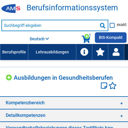
Be­rufs­in­for­ma­ti­ons­sys­tem
Suche
exakt
nach
Suche
Beruf,
Lehrausbildung,
starten
0
Kompetenz
BIS-Kompakt
Deutsch
usw.
Aus­bil­dun­gen in Ge­sund­heits­be­ru­fen
Kom­pe­tenz­be­reich
De­tail­kom­pe­ten­zen
Ver­wandt­schafts­be­zie­hun­gen die­ses Zer­ti­fi­kats bzw.