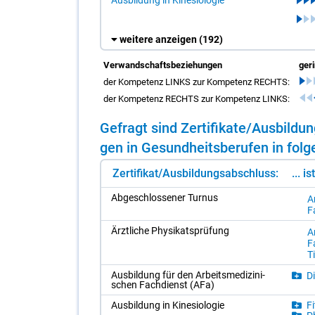
weitere anzeigen
(192)
Verwandschaftsbeziehungen
ger
der Kompetenz LINKS zur Kompetenz RECHTS:
der Kompetenz RECHTS zur Kompetenz LINKS:
Ge­fragt sind Zer­ti­fi­ka­te/​Aus­bil­
gen in Ge­sund­heits­be­ru­fen in fol­g
Zertifikat/Ausbildungsabschluss:
... i
Ab­ge­schlos­se­ner Tur­nus
Ar
F
Ärzt­li­che Phy­si­kats­prü­fung
Ar
F
Ti
Aus­bil­dung für den Ar­beits­me­di­zi­ni­
Di
schen Fach­dienst (AFa)
Aus­bil­dung in Ki­ne­sio­lo­gie
Fi