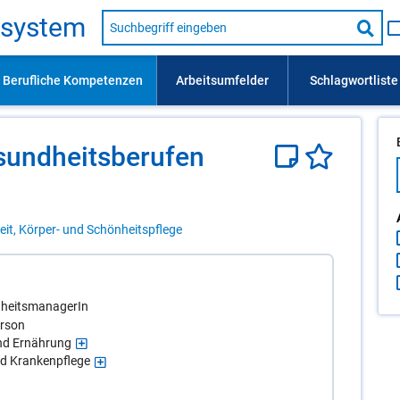
Suche
s­sys­tem
nach
Suc
Beruf,
Lehrausbildung,
star
Kompetenz
usw.
sund­heits­be­ru­fen
it, Körper- und Schönheitspflege
dheitsmanagerIn
erson
und Ernährung
nd Krankenpflege