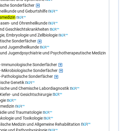
gische Sonderfächer
eilkunde und Geburtshilfe
tsmedizin
Nasen- und Ohrenheilkunde
und Geschlechtskrankheiten
ie, Embryologie und Zellbiologie
stische Sonderfächer
- und Jugendheilkunde
- und Jugendpsychiatrie und Psychotherapeutische Medizin
ch-Immunologische Sonderfächer
h-Mikrobiologische Sonderfächer
h-Pathologische Sonderfächer
ische Genetik
nische und Chemische Labordiagnostik
iefer- und Gesichtschirurgie
ogie
rmedizin
ädie und Traumatologie
kologie und Toxikologie
lische Medizin und Allgemeine Rehabilitation
ogie und Pathophysiologie