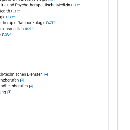
atrie und Psychotherapeutische Medizin
Health
gie
ntherapie-Radioonkologie
usionsmedizin
e
ch-technischen Diensten
enzberufen
undheitsberufen
gung