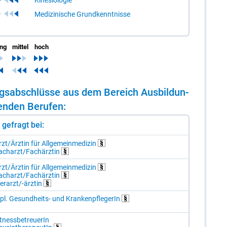
Medizinische Grundkenntnisse
ing
mittel
hoch
dungs­ab­schlüs­se aus dem Be­reich Aus­bil­dun­
en­den Be­ru­fen:
st gefragt bei:
zt/Ä​rz­tin für All­ge­mein­me­di­zin
ach­arzt/​Fach­ärz­tin
zt/Ä​rz­tin für All­ge­mein­me­di­zin
ach­arzt/​Fach­ärz­tin
er­arzt/-​ärz­tin
pl. Ge­sund­heits- und Kran­ken­pfle­ge­rIn
t­ness­be­treue­rIn