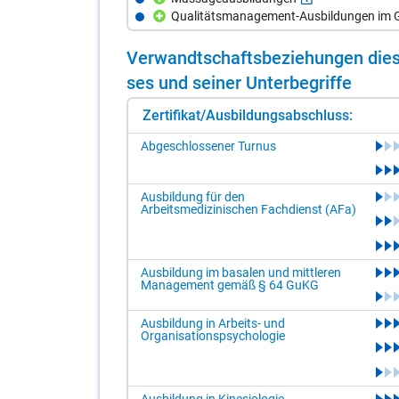
Qualitätsmanagement-Ausbildungen im G
Ver­wandt­schafts­be­zie­hun­gen die­s
ses und sei­ner Un­ter­be­grif­fe
Zertifikat/Ausbildungsabschluss:
Abgeschlossener Turnus
Ausbildung für den
Arbeitsmedizinischen Fachdienst (AFa)
Ausbildung im basalen und mittleren
Management gemäß § 64 GuKG
Ausbildung in Arbeits- und
Organisationspsychologie
Ausbildung in Kinesiologie