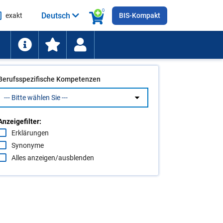
0
Deutsch
exakt
BIS-Kompakt
he
ten
Berufsspezifische Kompetenzen
Anzeigefilter:
Erklärungen
Synonyme
Alles anzeigen/ausblenden