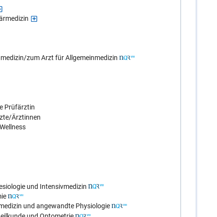
ärmedizin
inmedizin/zum Arzt für Allgemeinmedizin
e Prüfärztin
zte/Ärztinnen
 Wellness
siologie und Intensivmedizin
ie
smedizin und angewandte Physiologie
eilkunde und Optometrie