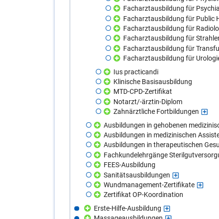
Facharztausbildung für Psychi
Facharztausbildung für Public 
Facharztausbildung für Radiolo
Facharztausbildung für Strahle
Facharztausbildung für Transf
Facharztausbildung für Urologi
Ius practicandi
Klinische Basisausbildung
MTD-CPD-Zertifikat
Notarzt/-ärztin-Diplom
Zahnärztliche Fortbildungen
Ausbildungen in gehobenen medizinis
Ausbildungen in medizinischen Assist
Ausbildungen in therapeutischen Ges
Fachkundelehrgänge Sterilgutversor
FEES-Ausbildung
Sanitätsausbildungen
Wundmanagement-Zertifikate
Zertifikat OP-Koordination
Erste-Hilfe-Ausbildung
Massageausbildungen