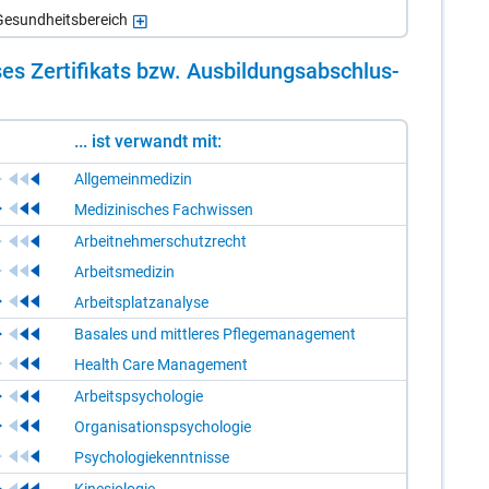
esundheitsbereich
es Zer­ti­fi­kats bzw. Aus­bil­dungs­ab­schlus­
... ist verwandt mit:
Allgemeinmedizin
Medizinisches Fachwissen
Arbeitnehmerschutzrecht
Arbeitsmedizin
Arbeitsplatzanalyse
Basales und mittleres Pflegemanagement
Health Care Management
Arbeitspsychologie
Organisationspsychologie
Psychologiekenntnisse
Kinesiologie