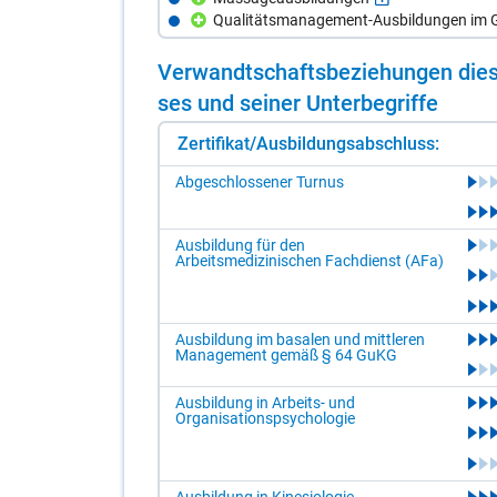
Qualitätsmanagement-Ausbildungen im G
Ver­wandt­schafts­be­zie­hun­gen die­s
ses und sei­ner Un­ter­be­grif­fe
Zertifikat/Ausbildungsabschluss:
Abgeschlossener Turnus
Ausbildung für den
Arbeitsmedizinischen Fachdienst (AFa)
Ausbildung im basalen und mittleren
Management gemäß § 64 GuKG
Ausbildung in Arbeits- und
Organisationspsychologie
Ausbildung in Kinesiologie