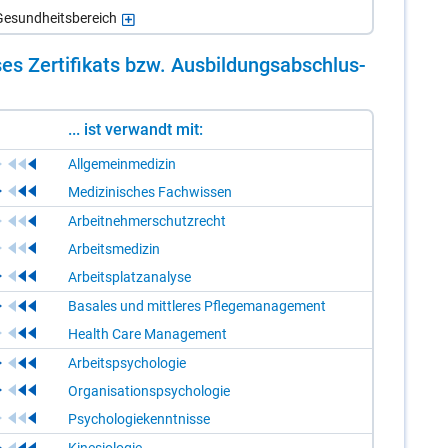
esundheitsbereich
es Zer­ti­fi­kats bzw. Aus­bil­dungs­ab­schlus­
... ist verwandt mit:
Allgemeinmedizin
Medizinisches Fachwissen
Arbeitnehmerschutzrecht
Arbeitsmedizin
Arbeitsplatzanalyse
Basales und mittleres Pflegemanagement
Health Care Management
Arbeitspsychologie
Organisationspsychologie
Psychologiekenntnisse
Kinesiologie