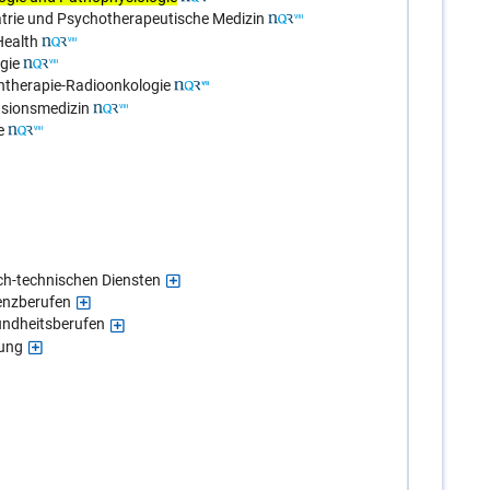
atrie und Psychotherapeutische Medizin
Health
gie
ntherapie-Radioonkologie
usionsmedizin
e
ch-technischen Diensten
enzberufen
undheitsberufen
gung