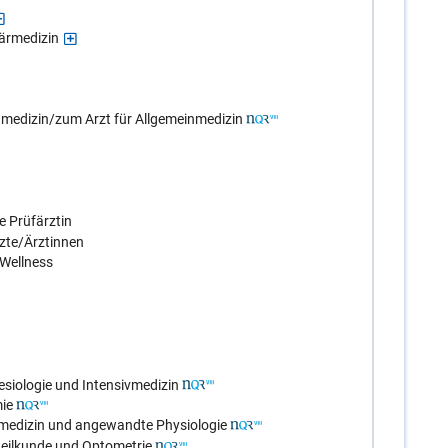
ärmedizin
inmedizin/zum Arzt für Allgemeinmedizin
e Prüfärztin
zte/Ärztinnen
 Wellness
siologie und Intensivmedizin
ie
smedizin und angewandte Physiologie
eilkunde und Optometrie