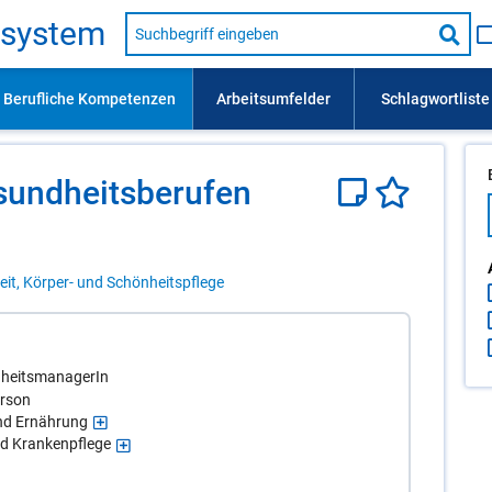
Suche
s­sys­tem
nach
Suc
Beruf,
Lehrausbildung,
star
Kompetenz
usw.
sund­heits­be­ru­fen
it, Körper- und Schönheitspflege
dheitsmanagerIn
erson
und Ernährung
nd Krankenpflege