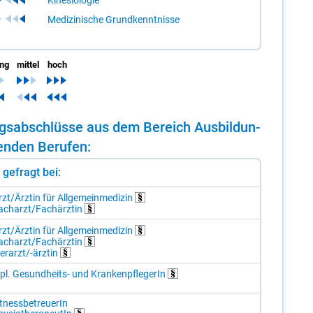
Medizinische Grundkenntnisse
ing
mittel
hoch
dungs­ab­schlüs­se aus dem Be­reich Aus­bil­dun­
en­den Be­ru­fen:
st gefragt bei:
zt/Ä​rz­tin für All­ge­mein­me­di­zin
ach­arzt/​Fach­ärz­tin
zt/Ä​rz­tin für All­ge­mein­me­di­zin
ach­arzt/​Fach­ärz­tin
er­arzt/-​ärz­tin
pl. Ge­sund­heits- und Kran­ken­pfle­ge­rIn
t­ness­be­treue­rIn