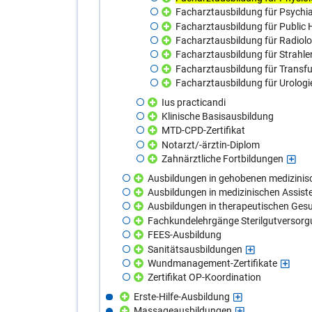
Facharztausbildung für Psychi
Facharztausbildung für Public 
Facharztausbildung für Radiolo
Facharztausbildung für Strahle
Facharztausbildung für Transf
Facharztausbildung für Urologi
Ius practicandi
Klinische Basisausbildung
MTD-CPD-Zertifikat
Notarzt/-ärztin-Diplom
Zahnärztliche Fortbildungen
Ausbildungen in gehobenen medizinis
Ausbildungen in medizinischen Assist
Ausbildungen in therapeutischen Ges
Fachkundelehrgänge Sterilgutversor
FEES-Ausbildung
Sanitätsausbildungen
Wundmanagement-Zertifikate
Zertifikat OP-Koordination
Erste-Hilfe-Ausbildung
Massageausbildungen