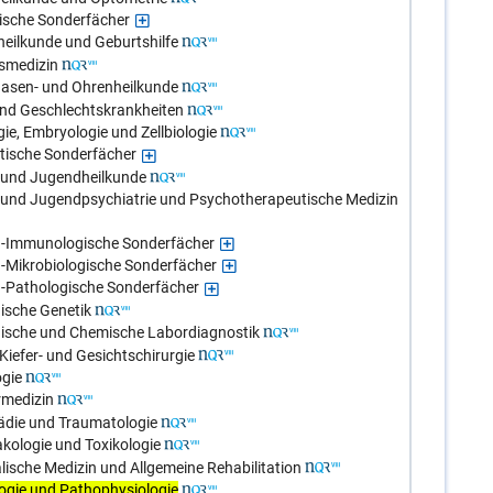
gische Sonderfächer
eilkunde und Geburtshilfe
tsmedizin
Nasen- und Ohrenheilkunde
und Geschlechtskrankheiten
ie, Embryologie und Zellbiologie
stische Sonderfächer
- und Jugendheilkunde
- und Jugendpsychiatrie und Psychotherapeutische Medizin
ch-Immunologische Sonderfächer
h-Mikrobiologische Sonderfächer
h-Pathologische Sonderfächer
ische Genetik
nische und Chemische Labordiagnostik
iefer- und Gesichtschirurgie
ogie
rmedizin
ädie und Traumatologie
kologie und Toxikologie
lische Medizin und Allgemeine Rehabilitation
ogie und Pathophysiologie