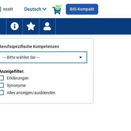
0
Deutsch
exakt
BIS-Kompakt
he
ten
Berufsspezifische Kompetenzen
Anzeigefilter:
Erklärungen
Synonyme
Alles anzeigen/ausblenden