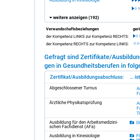
weitere anzeigen
(192)
Verwandschaftsbeziehungen
ger
der Kompetenz LINKS zur Kompetenz RECHTS:
der Kompetenz RECHTS zur Kompetenz LINKS:
Ge­fragt sind Zer­ti­fi­ka­te/​Aus­bil­
gen in Ge­sund­heits­be­ru­fen in fol­g
Zertifikat/Ausbildungsabschluss:
... i
Ab­ge­schlos­se­ner Tur­nus
Ar
F
Ärzt­li­che Phy­si­kats­prü­fung
Ar
F
Ti
Aus­bil­dung für den Ar­beits­me­di­zi­ni­
Di
schen Fach­dienst (AFa)
Aus­bil­dung in Ki­ne­sio­lo­gie
Fi