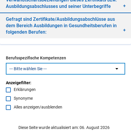
Aus­bil­dungs­ab­schlus­ses und sei­ner Un­ter­be­grif­fe
Ge­fragt sind Zer­ti­fi­ka­te/​Aus­bil­dungs­ab­schlüs­se aus
dem Be­reich Aus­bil­dun­gen in Ge­sund­heits­be­ru­fen in
fol­gen­den Be­ru­fen:
Berufsspezifische Kompetenzen
Anzeigefilter:
Erklärungen
Synonyme
Alles anzeigen/ausblenden
Diese Seite wurde aktualisiert am: 06. August 2026