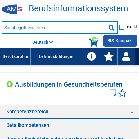
Be­rufs­in­for­ma­ti­ons­sys­tem
Suche
exakt
nach
Suche
Beruf,
Lehrausbildung,
starten
0
Kompetenz
BIS-Kompakt
Deutsch
usw.
Aus­bil­dun­gen in Ge­sund­heits­be­ru­fen
Kom­pe­tenz­be­reich
De­tail­kom­pe­ten­zen
Ver­wandt­schafts­be­zie­hun­gen die­ses Zer­ti­fi­kats bzw.