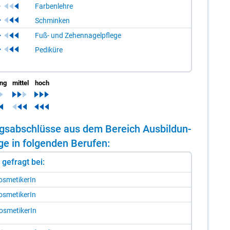
Farbenlehre
Schminken
Fuß- und Zehennagelpflege
Pediküre
ing
mittel
hoch
dungs­ab­schlüs­se aus dem Be­reich Aus­bil­dun­
e in fol­gen­den Be­ru­fen:
st gefragt bei:
s­me­ti­ke­rIn
s­me­ti­ke­rIn
s­me­ti­ke­rIn