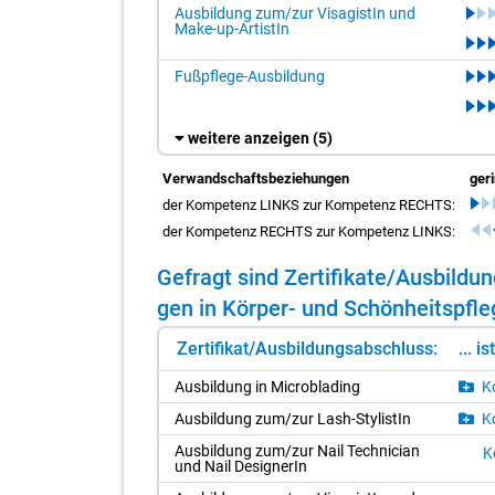
Ausbildung zum/zur VisagistIn und
Make-up-ArtistIn
Fußpflege-Ausbildung
weitere anzeigen
(5)
Verwandschaftsbeziehungen
ger
der Kompetenz LINKS zur Kompetenz RECHTS:
der Kompetenz RECHTS zur Kompetenz LINKS:
Ge­fragt sind Zer­ti­fi­ka­te/​Aus­bil­
gen in Kör­per- und Schön­heits­pfle­g
Zertifikat/Ausbildungsabschluss:
... i
Aus­bil­dung in Mi­cro­b­la­ding
Ko
Aus­bil­dung zum/​zur Lash-Sty­lis­tIn
Ko
Aus­bil­dung zum/​zur Nail Tech­ni­ci­an
Ko
und Nail De­si­gne­rIn