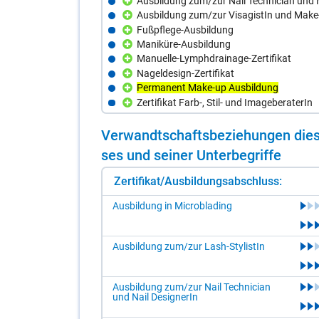
Ausbildung zum/zur Nail Technician und N
Ausbildung zum/zur VisagistIn und Make-
Fußpflege-Ausbildung
Maniküre-Ausbildung
Manuelle-Lymphdrainage-Zertifikat
Nageldesign-Zertifikat
Permanent Make-up Ausbildung
Zertifikat Farb-, Stil- und ImageberaterIn
Ver­wandt­schafts­be­zie­hun­gen die­s
ses und sei­ner Un­ter­be­grif­fe
Zertifikat/Ausbildungsabschluss:
Ausbildung in Microblading
Ausbildung zum/zur Lash-StylistIn
Ausbildung zum/zur Nail Technician
und Nail DesignerIn