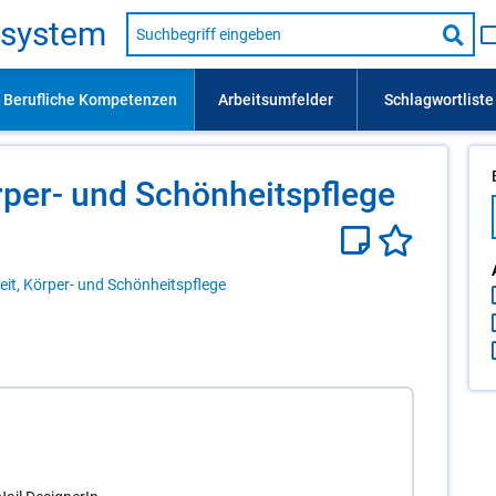
Suche
s­sys­tem
nach
Suc
Beruf,
Lehrausbildung,
star
Kompetenz
usw.
r­per- und Schön­heits­pfle­ge
it, Körper- und Schönheitspflege