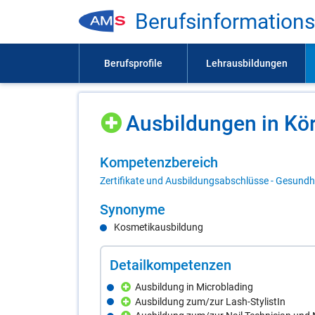
Be­rufs­in­for­ma­ti­on
Aus­bil­dun­gen in Kö
Kom­pe­tenz­be­reich
Zertifikate und Ausbildungsabschlüsse - Gesundhe
Syn­ony­me
Kosmetikausbildung
De­tail­kom­pe­ten­zen
Ausbildung in Microblading
Ausbildung zum/zur Lash-StylistIn