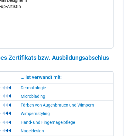
ail DesignerIn
up-ArtistIn
es Zer­ti­fi­kats bzw. Aus­bil­dungs­ab­schlus­
... ist verwandt mit:
Dermatologie
Microblading
Färben von Augenbrauen und Wimpern
Wimpernstyling
Hand- und Fingernagelpflege
Nageldesign