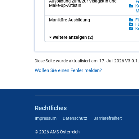
Aus­bil­dung zum/​zur Vi­sa­gis­tIn und
Fr
Make-up-Ar­tis­tIn
Ko
M
Ma­ni­kü­re-Aus­bil­dung
Fi
Fu
Ko
weitere anzeigen
(2)
Diese Seite wurde aktualisiert am: 17. Juli 2026 V3.0.1
Wollen Sie einen Fehler melden?
Rechtliches
Impressum
Datenschutz
Barrierefreiheit
© 2026 AMS Österreich