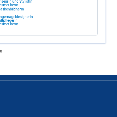
i­seu­rIn und Sty­lis­tIn
s­me­ti­ke­rIn
as­ken­bild­ne­rIn
n­ger­na­gel­de­si­gne­rIn
ß­pfle­ge­rIn
s­me­ti­ke­rIn
.0