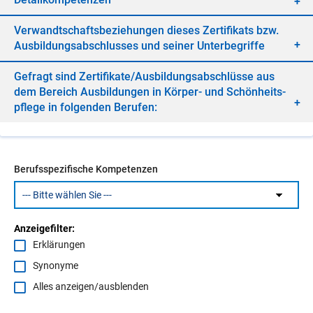
Ver­wandt­schafts­be­zie­hun­gen die­ses Zer­ti­fi­kats bzw.
Aus­bil­dungs­ab­schlus­ses und sei­ner Un­ter­be­grif­fe
Ge­fragt sind Zer­ti­fi­ka­te/​Aus­bil­dungs­ab­schlüs­se aus
dem Be­reich Aus­bil­dun­gen in Kör­per- und Schön­heits­
pfle­ge in fol­gen­den Be­ru­fen:
Berufsspezifische Kompetenzen
Anzeigefilter:
Erklärungen
Synonyme
Alles anzeigen/ausblenden