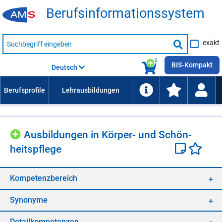
Be­rufs­in­for­ma­ti­ons­sys­tem
Suche
exakt
nach
Suche
Beruf,
Lehrausbildung,
starten
0
Kompetenz
BIS-Kompakt
Deutsch
usw.
Aus­bil­dun­gen in Kör­per- und Schön­
heits­pfle­ge
Kom­pe­tenz­be­reich
Syn­ony­me
De­tail­kom­pe­ten­zen