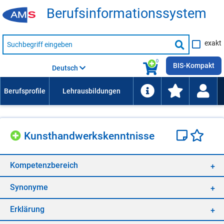
Be­rufs­in­for­ma­ti­ons­sys­tem
Suche
exakt
nach
Suche
Beruf,
Lehrausbildung,
starten
0
Kompetenz
BIS-Kompakt
Deutsch
usw.
Kunst­hand­werks­kennt­nis­se
Kom­pe­tenz­be­reich
Syn­ony­me
Er­klä­rung