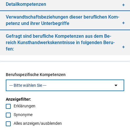
De­tail­kom­pe­ten­zen
Ver­wandt­schafts­be­zie­hun­gen die­ser be­ruf­li­chen Kom­
pe­tenz und ih­rer Un­ter­be­grif­fe
Ge­fragt sind be­ruf­li­che Kom­pe­ten­zen aus dem Be­
reich Kunst­hand­werks­kennt­nis­se in fol­gen­den Be­ru­
fen:
Berufsspezifische Kompetenzen
Anzeigefilter:
Erklärungen
Synonyme
Alles anzeigen/ausblenden