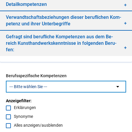
De­tail­kom­pe­ten­zen
Ver­wandt­schafts­be­zie­hun­gen die­ser be­ruf­li­chen Kom­
pe­tenz und ih­rer Un­ter­be­grif­fe
Ge­fragt sind be­ruf­li­che Kom­pe­ten­zen aus dem Be­
reich Kunst­hand­werks­kennt­nis­se in fol­gen­den Be­ru­
fen:
Berufsspezifische Kompetenzen
Anzeigefilter:
Erklärungen
Synonyme
Alles anzeigen/ausblenden