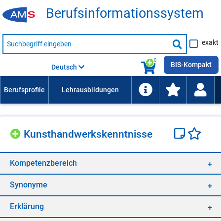
Be­rufs­in­for­ma­ti­ons­sys­tem
Suche
exakt
nach
Suche
Beruf,
Lehrausbildung,
starten
0
Kompetenz
BIS-Kompakt
Deutsch
usw.
Kunst­hand­werks­kennt­nis­se
Kom­pe­tenz­be­reich
Syn­ony­me
Er­klä­rung