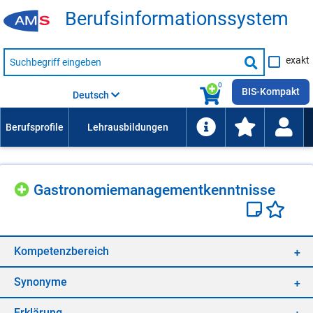
Be­rufs­in­for­ma­ti­ons­sys­tem
Suche
exakt
nach
Suche
Beruf,
Lehrausbildung,
starten
0
Kompetenz
BIS-Kompakt
Deutsch
usw.
Gas­tro­no­mie­ma­nage­ment­kennt­nis­se
Kom­pe­tenz­be­reich
Syn­ony­me
Er­klä­rung