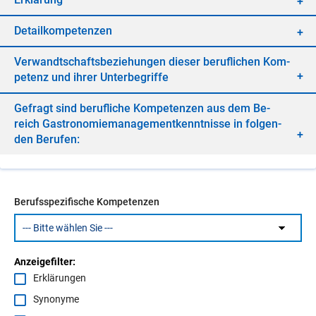
De­tail­kom­pe­ten­zen
Ver­wandt­schafts­be­zie­hun­gen die­ser be­ruf­li­chen Kom­
pe­tenz und ih­rer Un­ter­be­grif­fe
Ge­fragt sind be­ruf­li­che Kom­pe­ten­zen aus dem Be­
reich Gas­tro­no­mie­ma­nage­ment­kennt­nis­se in fol­gen­
den Be­ru­fen:
Berufsspezifische Kompetenzen
Anzeigefilter:
Erklärungen
Synonyme