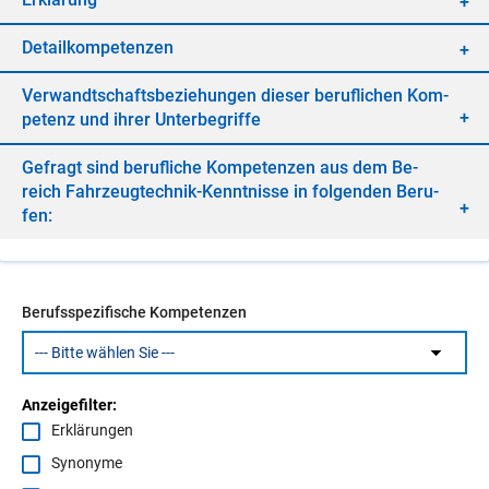
De­tail­kom­pe­ten­zen
Ver­wandt­schafts­be­zie­hun­gen die­ser be­ruf­li­chen Kom­
pe­tenz und ih­rer Un­ter­be­grif­fe
Ge­fragt sind be­ruf­li­che Kom­pe­ten­zen aus dem Be­
reich Fahr­zeug­tech­nik-Kennt­nis­se in fol­gen­den Be­ru­
fen:
Berufsspezifische Kompetenzen
Anzeigefilter:
Erklärungen
Synonyme