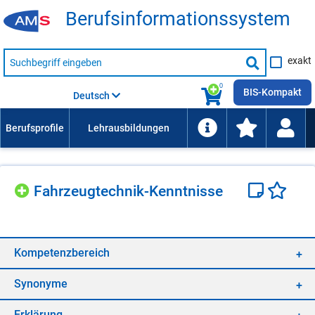
Be­rufs­in­for­ma­ti­ons­sys­tem
Suche
exakt
nach
Suche
Beruf,
Lehrausbildung,
starten
0
Kompetenz
BIS-Kompakt
Deutsch
usw.
Fahr­zeug­tech­nik-Kennt­nis­se
Kom­pe­tenz­be­reich
Syn­ony­me
Er­klä­rung