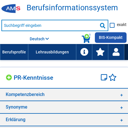
Be­rufs­in­for­ma­ti­ons­sys­tem
Suche
exakt
nach
Suche
Beruf,
Lehrausbildung,
starten
0
Kompetenz
BIS-Kompakt
Deutsch
usw.
PR-Kennt­nis­se
Kom­pe­tenz­be­reich
Syn­ony­me
Er­klä­rung