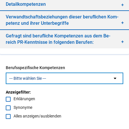
De­tail­kom­pe­ten­zen
Ver­wandt­schafts­be­zie­hun­gen die­ser be­ruf­li­chen Kom­
pe­tenz und ih­rer Un­ter­be­grif­fe
Ge­fragt sind be­ruf­li­che Kom­pe­ten­zen aus dem Be­
reich PR-Kennt­nis­se in fol­gen­den Be­ru­fen:
Berufsspezifische Kompetenzen
Anzeigefilter:
Erklärungen
Synonyme
Alles anzeigen/ausblenden