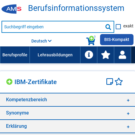
Be­rufs­in­for­ma­ti­ons­sys­tem
Suche
exakt
nach
Suche
Beruf,
Lehrausbildung,
starten
0
Kompetenz
BIS-Kompakt
Deutsch
usw.
IBM-Zer­ti­fi­ka­te
Kom­pe­tenz­be­reich
Syn­ony­me
Er­klä­rung