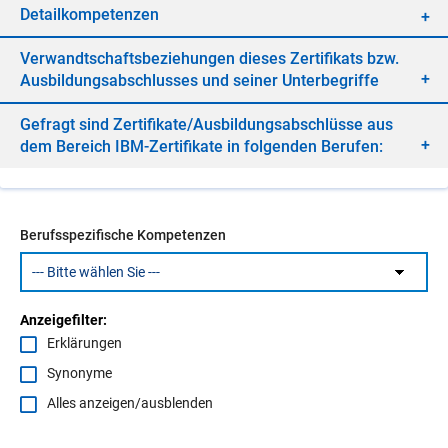
De­tail­kom­pe­ten­zen
Ver­wandt­schafts­be­zie­hun­gen die­ses Zer­ti­fi­kats bzw.
Aus­bil­dungs­ab­schlus­ses und sei­ner Un­ter­be­grif­fe
Ge­fragt sind Zer­ti­fi­ka­te/​Aus­bil­dungs­ab­schlüs­se aus
dem Be­reich IBM-Zer­ti­fi­ka­te in fol­gen­den Be­ru­fen:
Berufsspezifische Kompetenzen
Anzeigefilter:
Erklärungen
Synonyme
Alles anzeigen/ausblenden