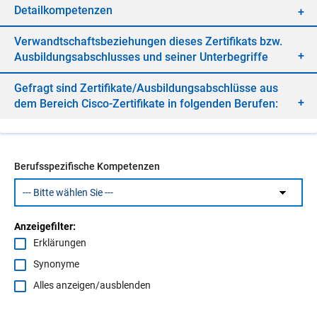
De­tail­kom­pe­ten­zen
Ver­wandt­schafts­be­zie­hun­gen die­ses Zer­ti­fi­kats bzw.
Aus­bil­dungs­ab­schlus­ses und sei­ner Un­ter­be­grif­fe
Ge­fragt sind Zer­ti­fi­ka­te/​Aus­bil­dungs­ab­schlüs­se aus
dem Be­reich Cis­co-Zer­ti­fi­ka­te in fol­gen­den Be­ru­fen:
Berufsspezifische Kompetenzen
Anzeigefilter:
Erklärungen
Synonyme
Alles anzeigen/ausblenden