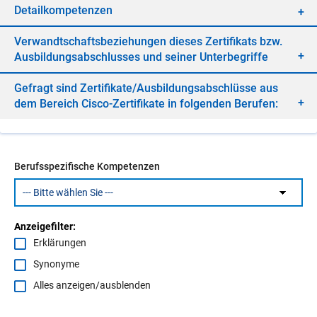
De­tail­kom­pe­ten­zen
Ver­wandt­schafts­be­zie­hun­gen die­ses Zer­ti­fi­kats bzw.
Aus­bil­dungs­ab­schlus­ses und sei­ner Un­ter­be­grif­fe
Ge­fragt sind Zer­ti­fi­ka­te/​Aus­bil­dungs­ab­schlüs­se aus
dem Be­reich Cis­co-Zer­ti­fi­ka­te in fol­gen­den Be­ru­fen:
Berufsspezifische Kompetenzen
Anzeigefilter:
Erklärungen
Synonyme
Alles anzeigen/ausblenden