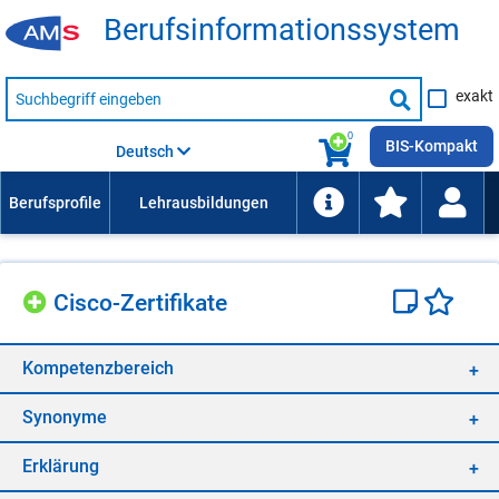
Be­rufs­in­for­ma­ti­ons­sys­tem
Suche
exakt
nach
Suche
Beruf,
Lehrausbildung,
starten
0
Kompetenz
BIS-Kompakt
Deutsch
usw.
Cis­co-Zer­ti­fi­ka­te
Kom­pe­tenz­be­reich
Syn­ony­me
Er­klä­rung