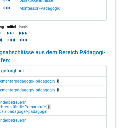
Didaktikkenntnisse
Montessori-Pädagogik
ing
mittel
hoch
­dungs­ab­schlüs­se aus dem Be­reich Päd­ago­gi­
­fen:
st gefragt bei:
le­men­tar­päd­ago­ge/-​päd­ago­gin
le­men­tar­päd­ago­ge/-​päd­ago­gin
n­der­be­treue­rIn
h­re­rIn für die Pri­mar­stu­fe
o­zi­al­päd­ago­ge/-​päd­ago­gin
n­der­be­treue­rIn