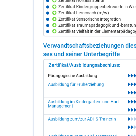
Zertifikat HortassistentIn
Zertifikat KindergruppenbetreuerIn in Wie
Zertifikat Lerncoach (m/w)
Zertifikat Sensorische Integration
Zertifikat Traumapädagogik und -beratu
Zertifikat Vielfalt in der Elementarpädago
Ver­wandt­schafts­be­zie­hun­gen die­s
ses und sei­ner Un­ter­be­grif­fe
Zertifikat/Ausbildungsabschluss:
Päd­ago­gi­sche Aus­bil­dung
Ausbildung für Früherziehung
Ausbildung im Kindergarten- und Hort-
Management
Ausbildung zum/zur ADHS-TrainerIn