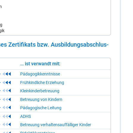
n
ng
gik
es Zer­ti­fi­kats bzw. Aus­bil­dungs­ab­schlus­
... ist verwandt mit:
Pädagogikkenntnisse
Frühkindliche Erziehung
Kleinkinderbetreuung
Betreuung von Kindern
Pädagogische Leitung
ADHS
Betreuung verhaltensauffälliger Kinder