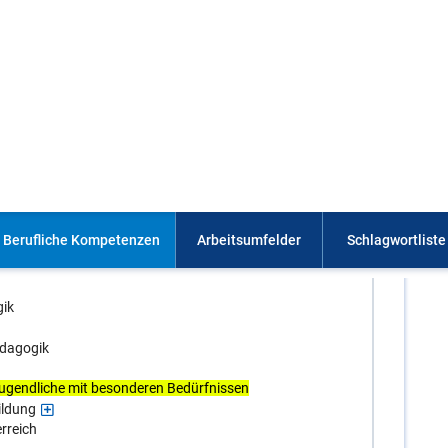
Management
ädagogen/Pädagogin
rgruppenbetreuungsperson und Tagesmutter/-vater
ntIn
ten PferdeerlebnisbetreuerIn
ten WaldvermittlerIn
raft in Kinderkrippen (m/w)
 34 Abs. 9
turerlebnispädagogik
gik
ädagogik
ugendliche mit besonderen Bedürfnissen
ildung
rreich