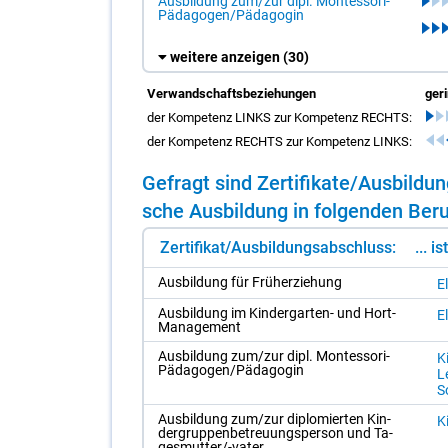
Ausbildung zum/zur dipl. Montessori-
Pädagogen/Pädagogin
weitere anzeigen
(30)
Verwandschaftsbeziehungen
ger
der Kompetenz LINKS zur Kompetenz RECHTS:
der Kompetenz RECHTS zur Kompetenz LINKS:
Ge­fragt sind Zer­ti­fi­ka­te/​Aus­bil
sche Aus­bil­dung in fol­gen­den Be­ru
Zertifikat/Ausbildungsabschluss:
... i
Aus­bil­dung für Früh­er­zie­hung
E
Aus­bil­dung im Kin­der­gar­ten- und Hort-
E
Ma­nage­ment
Aus­bil­dung zum/​zur dipl. Montes­so­ri-
Ki
Päd­ago­gen/​Päd­ago­gin
Le
S
Aus­bil­dung zum/​zur di­plo­mier­ten Kin­
Ki
der­grup­pen­be­treu­ungs­per­son und Ta­
ges­mut­ter/-​va­ter