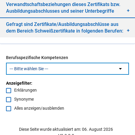
Ver­wandt­schafts­be­zie­hun­gen die­ses Zer­ti­fi­kats bzw.
Aus­bil­dungs­ab­schlus­ses und sei­ner Un­ter­be­grif­fe
Ge­fragt sind Zer­ti­fi­ka­te/​Aus­bil­dungs­ab­schlüs­se aus
dem Be­reich Schweiß­zer­ti­fi­ka­te in fol­gen­den Be­ru­fen:
Berufsspezifische Kompetenzen
Anzeigefilter:
Erklärungen
Synonyme
Alles anzeigen/ausblenden
Diese Seite wurde aktualisiert am: 06. August 2026