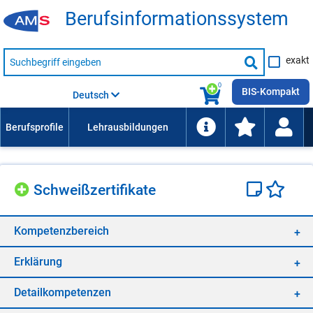
Be­rufs­in­for­ma­ti­ons­sys­tem
Suche
exakt
nach
Suche
Beruf,
Lehrausbildung,
starten
0
Kompetenz
BIS-Kompakt
Deutsch
usw.
Schweiß­zer­ti­fi­ka­te
Kom­pe­tenz­be­reich
Er­klä­rung
De­tail­kom­pe­ten­zen