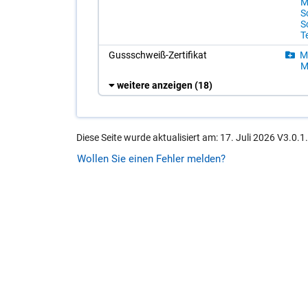
Me
S
S
T
Guss­schweiß-Zer­ti­fi­kat
Ma
Me
weitere anzeigen
(18)
Diese Seite wurde aktualisiert am: 17. Juli 2026 V3.0.1
Wollen Sie einen Fehler melden?