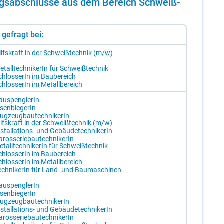
­dungs­ab­schlüs­se aus dem Be­reich Schweiß­
st gefragt bei:
ilfs­kraft in der Schweiß­tech­nik (m/​w)
­tall­tech­ni­ke­rIn für Schweiß­tech­nik
chlos­se­rIn im Bau­be­reich
chlos­se­rIn im Me­tall­be­reich
u­s­peng­le­rIn
­sen­bie­ge­rIn
lug­zeug­bau­tech­ni­ke­rIn
lfs­kraft in der Schweiß­tech­nik (m/​w)
­stal­la­ti­ons- und Ge­bäu­de­tech­ni­ke­rIn
­ros­se­rie­bau­tech­ni­ke­rIn
­tall­tech­ni­ke­rIn für Schweiß­tech­nik
chlos­se­rIn im Bau­be­reich
chlos­se­rIn im Me­tall­be­reich
ech­ni­ke­rIn für Land- und Bau­ma­schi­nen
u­s­peng­le­rIn
­sen­bie­ge­rIn
lug­zeug­bau­tech­ni­ke­rIn
­stal­la­ti­ons- und Ge­bäu­de­tech­ni­ke­rIn
­ros­se­rie­bau­tech­ni­ke­rIn