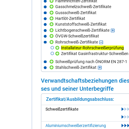
Flammrichten-Zertifikat
Gasschmelzschweiß-Zertifikate
Gussschweiß-Zertifikat
Hartlöt-Zertifikat
Kunststoffschweiß-Zertifikat
Lichtbogenschweiß-Zertifikate
ÖVGW-Schweißzertifikat
Rohrschweiß-Zertifikate
Installateur-Rohrschweißerprüfung
Zertifikat Gasinfrastruktur-Schweißen
Schweißprüfung nach ÖNORM EN 287-1
Stahlschweiß-Zertifikat
Ver­wandt­schafts­be­zie­hun­gen die­s
ses und sei­ner Un­ter­be­grif­fe
Zertifikat/Ausbildungsabschluss:
Schweiß­zer­ti­fi­ka­te
Aluminiumschweißerzertifizierung