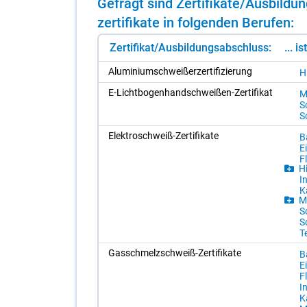
Ge­fragt sind Zer­ti­fi­ka­te/​Aus­bil
zer­ti­fi­ka­te in fol­gen­den Be­ru­fen:
Zertifikat/Ausbildungsabschluss:
... i
Alu­mi­ni­um­schwei­ßer­zer­ti­fi­zie­rung
H
E-Licht­bo­gen­hand­schwei­ßen-Zer­ti­fi­kat
Me
S
S
Elek­tro­schweiß-Zer­ti­fi­ka­te
Ba
Ei
F
Hi
In
Ka
Me
S
S
T
Gas­schmelz­schweiß-Zer­ti­fi­ka­te
Ba
Ei
F
In
Ka