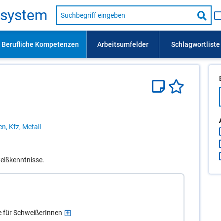
Suche
s­sys­tem
nach
Suc
Beruf,
Lehrausbildung,
star
Kompetenz
usw.
n, Kfz, Metall
eißkenntnisse.
te für SchweißerInnen