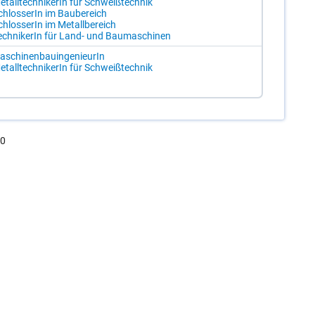
­tall­tech­ni­ke­rIn für Schweiß­tech­nik
chlos­se­rIn im Bau­be­reich
chlos­se­rIn im Me­tall­be­reich
ech­ni­ke­rIn für Land- und Bau­ma­schi­nen
­schi­nen­bau­in­ge­nieu­rIn
­tall­tech­ni­ke­rIn für Schweiß­tech­nik
.0