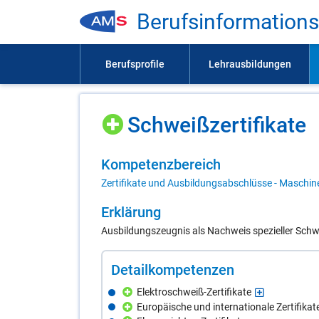
Be­rufs­in­for­ma­ti­on
Schweiß­zer­ti­fi­ka­te
Kom­pe­tenz­be­reich
Zertifikate und Ausbildungsabschlüsse - Maschine
Er­klä­rung
Ausbildungszeugnis als Nachweis spezieller Schw
De­tail­kom­pe­ten­zen
Elektroschweiß-Zertifikate
Europäische und internationale Zertifika