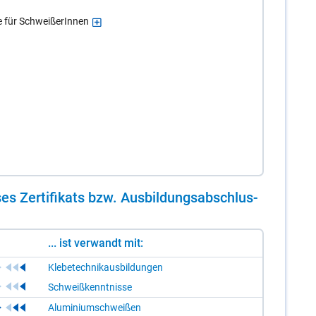
te für SchweißerInnen
es Zer­ti­fi­kats bzw. Aus­bil­dungs­ab­schlus­
... ist verwandt mit:
Klebetechnikausbildungen
Schweißkenntnisse
Aluminiumschweißen