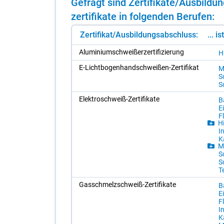
Ge­fragt sind Zer­ti­fi­ka­te/​Aus­bil
zer­ti­fi­ka­te in fol­gen­den Be­ru­fen:
Zertifikat/Ausbildungsabschluss:
... i
Alu­mi­ni­um­schwei­ßer­zer­ti­fi­zie­rung
H
E-Licht­bo­gen­hand­schwei­ßen-Zer­ti­fi­kat
Me
S
S
Elek­tro­schweiß-Zer­ti­fi­ka­te
Ba
Ei
F
Hi
In
Ka
Me
S
S
T
Gas­schmelz­schweiß-Zer­ti­fi­ka­te
Ba
Ei
F
In
Ka