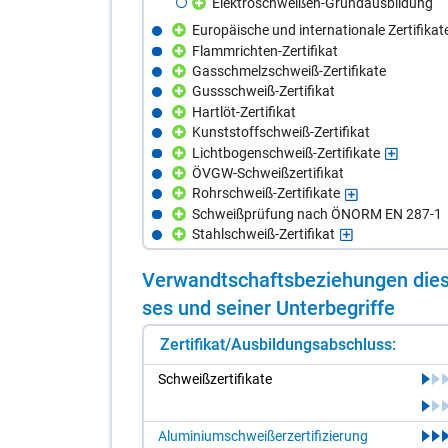
Elektroschweißen-Grundausbildung
Europäische und internationale Zertifika
Flammrichten-Zertifikat
Gasschmelzschweiß-Zertifikate
Gussschweiß-Zertifikat
Hartlöt-Zertifikat
Kunststoffschweiß-Zertifikat
Lichtbogenschweiß-Zertifikate
ÖVGW-Schweißzertifikat
Rohrschweiß-Zertifikate
Schweißprüfung nach ÖNORM EN 287-1
Stahlschweiß-Zertifikat
Ver­wandt­schafts­be­zie­hun­gen die­s
ses und sei­ner Un­ter­be­grif­fe
Zertifikat/Ausbildungsabschluss:
Schweiß­zer­ti­fi­ka­te
Aluminiumschweißerzertifizierung