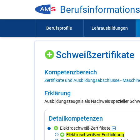
Be­rufs­in­for­ma­ti­on
Schweiß­zer­ti­fi­ka­te
Kom­pe­tenz­be­reich
Zertifikate und Ausbildungsabschlüsse - Maschine
Er­klä­rung
Ausbildungszeugnis als Nachweis spezieller Schw
De­tail­kom­pe­ten­zen
Elektroschweiß-Zertifikate
Elektroschweißen-Fortbildung