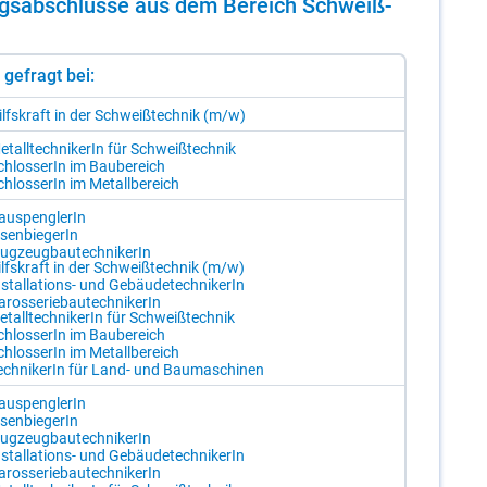
­dungs­ab­schlüs­se aus dem Be­reich Schweiß­
st gefragt bei:
ilfs­kraft in der Schweiß­tech­nik (m/​w)
­tall­tech­ni­ke­rIn für Schweiß­tech­nik
chlos­se­rIn im Bau­be­reich
chlos­se­rIn im Me­tall­be­reich
u­s­peng­le­rIn
­sen­bie­ge­rIn
lug­zeug­bau­tech­ni­ke­rIn
lfs­kraft in der Schweiß­tech­nik (m/​w)
­stal­la­ti­ons- und Ge­bäu­de­tech­ni­ke­rIn
­ros­se­rie­bau­tech­ni­ke­rIn
­tall­tech­ni­ke­rIn für Schweiß­tech­nik
chlos­se­rIn im Bau­be­reich
chlos­se­rIn im Me­tall­be­reich
ech­ni­ke­rIn für Land- und Bau­ma­schi­nen
u­s­peng­le­rIn
­sen­bie­ge­rIn
lug­zeug­bau­tech­ni­ke­rIn
­stal­la­ti­ons- und Ge­bäu­de­tech­ni­ke­rIn
­ros­se­rie­bau­tech­ni­ke­rIn