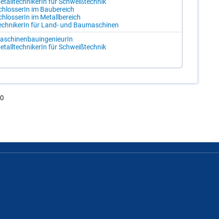
­tall­tech­ni­ke­rIn für Schweiß­tech­nik
chlos­se­rIn im Bau­be­reich
chlos­se­rIn im Me­tall­be­reich
ech­ni­ke­rIn für Land- und Bau­ma­schi­nen
­schi­nen­bau­in­ge­nieu­rIn
­tall­tech­ni­ke­rIn für Schweiß­tech­nik
.0