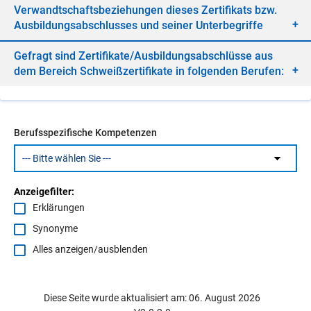
Ver­wandt­schafts­be­zie­hun­gen die­ses Zer­ti­fi­kats bzw.
Aus­bil­dungs­ab­schlus­ses und sei­ner Un­ter­be­grif­fe
Ge­fragt sind Zer­ti­fi­ka­te/​Aus­bil­dungs­ab­schlüs­se aus
dem Be­reich Schweiß­zer­ti­fi­ka­te in fol­gen­den Be­ru­fen:
Berufsspezifische Kompetenzen
Anzeigefilter:
Erklärungen
Synonyme
Alles anzeigen/ausblenden
Diese Seite wurde aktualisiert am: 06. August 2026