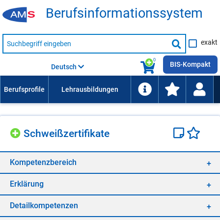
Be­rufs­in­for­ma­ti­ons­sys­tem
Suche
exakt
nach
Suche
Beruf,
Lehrausbildung,
starten
0
Kompetenz
BIS-Kompakt
Deutsch
usw.
Schweiß­zer­ti­fi­ka­te
Kom­pe­tenz­be­reich
Er­klä­rung
De­tail­kom­pe­ten­zen