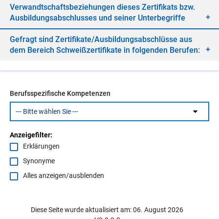
Ver­wandt­schafts­be­zie­hun­gen die­ses Zer­ti­fi­kats bzw.
Aus­bil­dungs­ab­schlus­ses und sei­ner Un­ter­be­grif­fe
Ge­fragt sind Zer­ti­fi­ka­te/​Aus­bil­dungs­ab­schlüs­se aus
dem Be­reich Schweiß­zer­ti­fi­ka­te in fol­gen­den Be­ru­fen:
Berufsspezifische Kompetenzen
Anzeigefilter:
Erklärungen
Synonyme
Alles anzeigen/ausblenden
Diese Seite wurde aktualisiert am: 06. August 2026