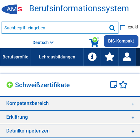
Be­rufs­in­for­ma­ti­ons­sys­tem
Suche
exakt
nach
Suche
Beruf,
Lehrausbildung,
starten
0
Kompetenz
BIS-Kompakt
Deutsch
usw.
Schweiß­zer­ti­fi­ka­te
Kom­pe­tenz­be­reich
Er­klä­rung
De­tail­kom­pe­ten­zen