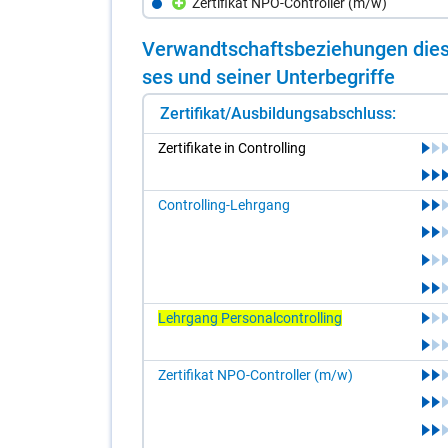
Zertifikat NPO-Controller (m/w)
Ver­wandt­schafts­be­zie­hun­gen die­s
ses und sei­ner Un­ter­be­grif­fe
Zertifikat/Ausbildungsabschluss:
Zer­ti­fi­ka­te in Con­trol­ling
Controlling-Lehrgang
Lehrgang Personalcontrolling
Zertifikat NPO-Controller (m/w)