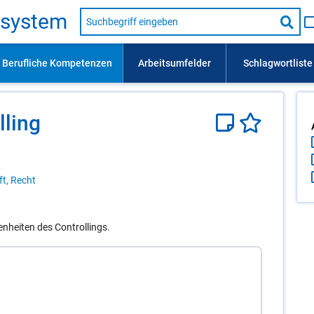
Suche
s­sys­tem
nach
Suc
Beruf,
Lehrausbildung,
star
Kompetenz
usw.
l­ling
ft, Recht
nheiten des Controllings.