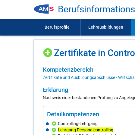
Be­rufs­in­for­ma­ti­on
Zer­ti­fi­ka­te in Con­tro
Kom­pe­tenz­be­reich
Zertifikate und Ausbildungsabschlüsse - Wirtscha
Er­klä­rung
Nachweis einer bestandenen Prüfung zu Angelege
De­tail­kom­pe­ten­zen
Controlling-Lehrgang
Lehrgang Personalcontrolling