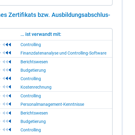
es Zer­ti­fi­kats bzw. Aus­bil­dungs­ab­schlus­
... ist verwandt mit:
Controlling
Finanzdatenanalyse und Controlling-Software
Berichtswesen
Budgetierung
Controlling
Kostenrechnung
Controlling
Personalmanagement-Kenntnisse
Berichtswesen
Budgetierung
Controlling