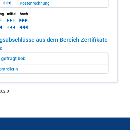
Kostenrechnung
ing
mittel
hoch
ungs­ab­schlüs­se aus dem Be­reich Zer­ti­fi­ka­te
n:
st gefragt bei:
n­trol­le­rIn
0.2.0