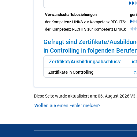
Verwandschaftsbeziehungen
ger
der Kompetenz LINKS zur Kompetenz RECHTS:
der Kompetenz RECHTS zur Kompetenz LINKS:
Ge­fragt sind Zer­ti­fi­ka­te/​Aus­bil­d
in Con­trol­ling in fol­gen­den Be­ru­fe
Zertifikat/Ausbildungsabschluss:
... i
Zer­ti­fi­ka­te in Con­trol­ling
Co
Diese Seite wurde aktualisiert am: 06. August 2026 V3.
Wollen Sie einen Fehler melden?