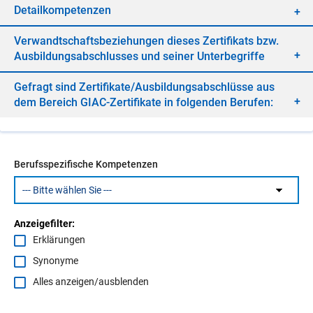
De­tail­kom­pe­ten­zen
Ver­wandt­schafts­be­zie­hun­gen die­ses Zer­ti­fi­kats bzw.
Aus­bil­dungs­ab­schlus­ses und sei­ner Un­ter­be­grif­fe
Ge­fragt sind Zer­ti­fi­ka­te/​Aus­bil­dungs­ab­schlüs­se aus
dem Be­reich GIAC-Zer­ti­fi­ka­te in fol­gen­den Be­ru­fen:
Berufsspezifische Kompetenzen
Anzeigefilter:
Erklärungen
Synonyme
Alles anzeigen/ausblenden