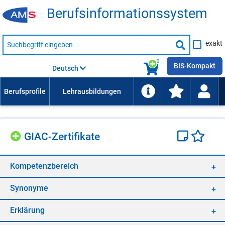
Be­rufs­in­for­ma­ti­ons­sys­tem
Suche
exakt
nach
Suche
Beruf,
Lehrausbildung,
starten
0
Kompetenz
BIS-Kompakt
Deutsch
usw.
GIAC-Zer­ti­fi­ka­te
Kom­pe­tenz­be­reich
Syn­ony­me
Er­klä­rung