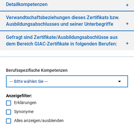
De­tail­kom­pe­ten­zen
Ver­wandt­schafts­be­zie­hun­gen die­ses Zer­ti­fi­kats bzw.
Aus­bil­dungs­ab­schlus­ses und sei­ner Un­ter­be­grif­fe
Ge­fragt sind Zer­ti­fi­ka­te/​Aus­bil­dungs­ab­schlüs­se aus
dem Be­reich GIAC-Zer­ti­fi­ka­te in fol­gen­den Be­ru­fen:
Berufsspezifische Kompetenzen
Anzeigefilter:
Erklärungen
Synonyme
Alles anzeigen/ausblenden