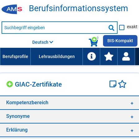
Be­rufs­in­for­ma­ti­ons­sys­tem
Suche
exakt
nach
Suche
Beruf,
Lehrausbildung,
starten
0
Kompetenz
BIS-Kompakt
Deutsch
usw.
GIAC-Zer­ti­fi­ka­te
Kom­pe­tenz­be­reich
Syn­ony­me
Er­klä­rung