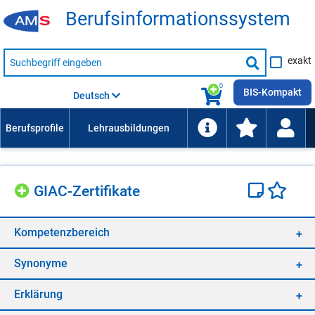
Be­rufs­in­for­ma­ti­ons­sys­tem
Suche
exakt
nach
Suche
Beruf,
Lehrausbildung,
starten
0
Kompetenz
BIS-Kompakt
Deutsch
usw.
GIAC-Zer­ti­fi­ka­te
Kom­pe­tenz­be­reich
Syn­ony­me
Er­klä­rung