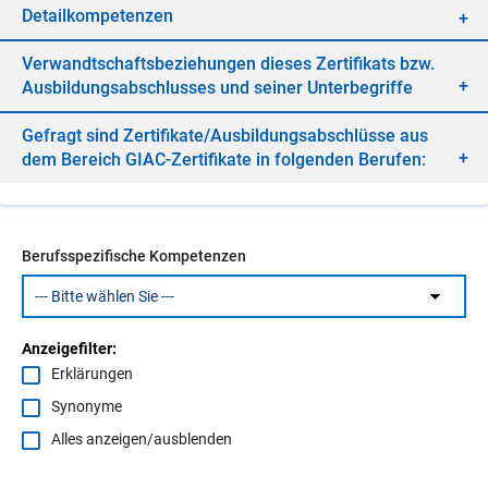
De­tail­kom­pe­ten­zen
Ver­wandt­schafts­be­zie­hun­gen die­ses Zer­ti­fi­kats bzw.
Aus­bil­dungs­ab­schlus­ses und sei­ner Un­ter­be­grif­fe
Ge­fragt sind Zer­ti­fi­ka­te/​Aus­bil­dungs­ab­schlüs­se aus
dem Be­reich GIAC-Zer­ti­fi­ka­te in fol­gen­den Be­ru­fen:
Berufsspezifische Kompetenzen
Anzeigefilter:
Erklärungen
Synonyme
Alles anzeigen/ausblenden