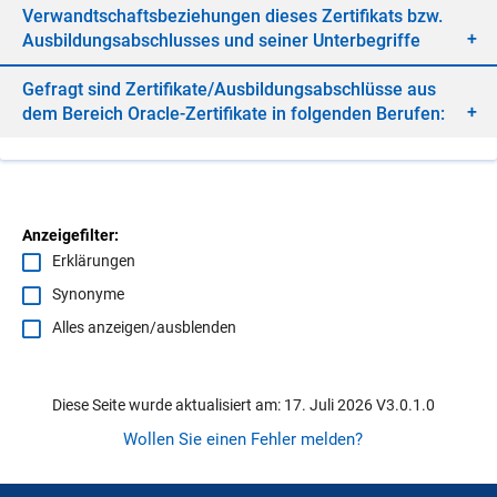
Ver­wandt­schafts­be­zie­hun­gen die­ses Zer­ti­fi­kats bzw.
Aus­bil­dungs­ab­schlus­ses und sei­ner Un­ter­be­grif­fe
Ge­fragt sind Zer­ti­fi­ka­te/​Aus­bil­dungs­ab­schlüs­se aus
dem Be­reich Ora­cle-Zer­ti­fi­ka­te in fol­gen­den Be­ru­fen:
Anzeigefilter:
Erklärungen
Synonyme
Alles anzeigen/ausblenden
Diese Seite wurde aktualisiert am: 17. Juli 2026 V3.0.1.0
Wollen Sie einen Fehler melden?