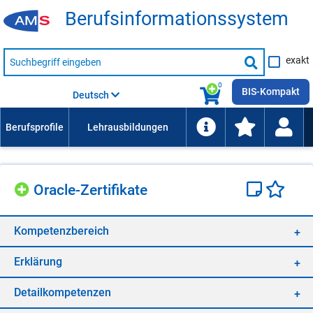
Be­rufs­in­for­ma­ti­ons­sys­tem
Suche
exakt
nach
Suche
Beruf,
Lehrausbildung,
starten
0
Kompetenz
BIS-Kompakt
Deutsch
usw.
Ora­cle-Zer­ti­fi­ka­te
Kom­pe­tenz­be­reich
Er­klä­rung
De­tail­kom­pe­ten­zen