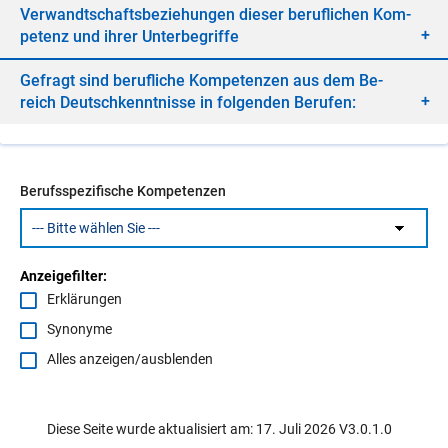
Ver­wandt­schafts­be­zie­hun­gen die­ser be­ruf­li­chen Kom­
pe­tenz und ih­rer Un­ter­be­grif­fe
Ge­fragt sind be­ruf­li­che Kom­pe­ten­zen aus dem Be­
reich Deutsch­kennt­nis­se in fol­gen­den Be­ru­fen:
Berufsspezifische Kompetenzen
Anzeigefilter:
Erklärungen
Synonyme
Alles anzeigen/ausblenden
Diese Seite wurde aktualisiert am: 17. Juli 2026 V3.0.1.0