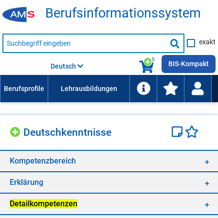
Be­rufs­in­for­ma­ti­ons­sys­tem
Suche
exakt
nach
Suche
Beruf,
Lehrausbildung,
starten
0
Kompetenz
BIS-Kompakt
Deutsch
usw.
Deutsch­kennt­nis­se
Kom­pe­tenz­be­reich
Er­klä­rung
De­tail­kom­pe­ten­zen