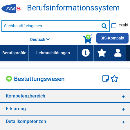
Be­rufs­in­for­ma­ti­ons­sys­tem
Suche
exakt
nach
Suche
Beruf,
Lehrausbildung,
starten
0
Kompetenz
BIS-Kompakt
Deutsch
usw.
Be­stat­tungs­we­sen
Kom­pe­tenz­be­reich
Er­klä­rung
De­tail­kom­pe­ten­zen