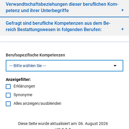
Ver­wandt­schafts­be­zie­hun­gen die­ser be­ruf­li­chen Kom­
pe­tenz und ih­rer Un­ter­be­grif­fe
Ge­fragt sind be­ruf­li­che Kom­pe­ten­zen aus dem Be­
reich Be­stat­tungs­we­sen in fol­gen­den Be­ru­fen:
Berufsspezifische Kompetenzen
Anzeigefilter:
Erklärungen
Synonyme
Alles anzeigen/ausblenden
Diese Seite wurde aktualisiert am: 06. August 2026