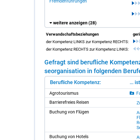
Fremdenführungen
weitere anzeigen
(28)
Verwandschaftsbeziehungen
ger
der Kompetenz LINKS zur Kompetenz RECHTS:
der Kompetenz RECHTS zur Kompetenz LINKS:
Ge­fragt sind be­ruf­li­che Kom­pe­te
se­or­ga­ni­sa­ti­on in fol­gen­den Be­ru­
Berufliche Kompetenz:
... i
Agro­tou­ris­mus
Fa
Bar­rie­re­frei­es Rei­sen
Zu
Bu­chung von Flü­gen
A
F
Re
Se
Bu­chung von Ho­tels
A