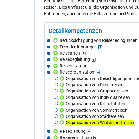
Kenntnisse in der Betreuung von Reisenden am Ur
Reisen. Dies umfasst u.a. die Organisation und 
Führungen, aber auch die Hilfestellung bei Problem
De­tail­kom­pe­ten­zen
Berücksichtigung von Reisebedingungen
Fremdenführungen
Reisearten
Reisebegleitung
Reiseberatung
Reiseorganisation
Organisation von Besichtigungsfahrt
Organisation von Dienstreisen
Organisation von Gruppenreisen
Organisation von Individualreisen
Organisation von Kreuzfahrten
Organisation von Sommerreisen
Organisation von Städtereisen
Organisation von Wintersportreisen
Reiseplanung
Reisevermittlung