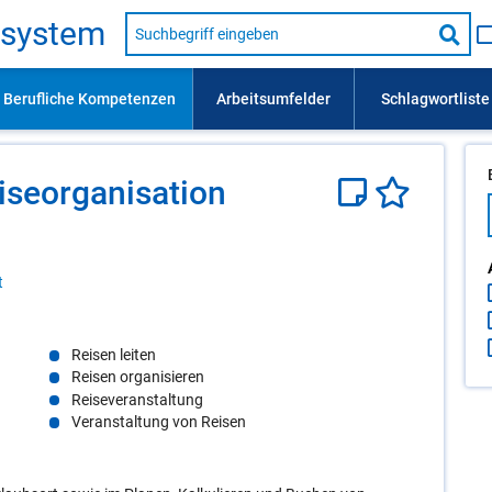
Suche
s­sys­tem
nach
Suc
Beruf,
Lehrausbildung,
star
Kompetenz
usw.
se­or­ga­ni­sa­ti­on
t
Reisen leiten
Reisen organisieren
Reiseveranstaltung
Veranstaltung von Reisen