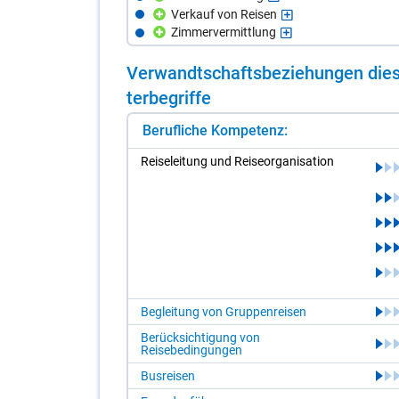
Verkauf von Reisen
Zimmervermittlung
Ver­wandt­schafts­be­zie­hun­gen die­s
ter­be­grif­fe
Berufliche Kompetenz:
Rei­se­lei­tung und Rei­se­or­ga­ni­sa­ti­on
Begleitung von Gruppenreisen
Berücksichtigung von
Reisebedingungen
Busreisen