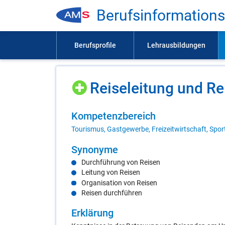
Be­rufs­in­for­ma­ti­on
Rei­se­lei­tung und Rei­
Kom­pe­tenz­be­reich
Tourismus, Gastgewerbe, Freizeitwirtschaft, Spor
Syn­ony­me
Durchführung von Reisen
Leitung von Reisen
Organisation von Reisen
Reisen durchführen
Er­klä­rung