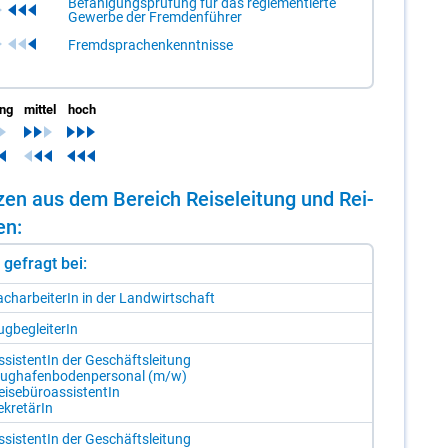
Befähigungsprüfung für das reglementierte
Gewerbe der Fremdenführer
Fremdsprachenkenntnisse
ing
mittel
hoch
n­zen aus dem Be­reich Rei­se­lei­tung und Rei­
fen:
st gefragt bei:
ch­ar­bei­te­rIn in der Land­wirt­schaft
g­be­glei­te­rIn
s­sis­ten­tIn der Ge­schäfts­lei­tung
lug­ha­fen­bo­den­per­so­nal (m/​w)
i­se­bü­ro­as­sis­ten­tIn
­kre­tä­rIn
s­sis­ten­tIn der Ge­schäfts­lei­tung